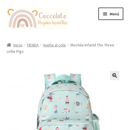
Ir
Ir
Menú
a
al
la
contenido
navegación
Tienda
Inicio
TIENDA
Vuelta al cole
Mochila Infantil The Three
Little Pigs
Coccolate Puericultura y Juguetería Educativa
🔍