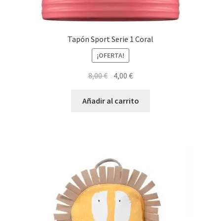
Tapón Sport Serie 1 Coral
¡OFERTA!
El
El
8,00
€
4,00
€
precio
precio
original
actual
Añadir al carrito
era:
es:
8,00 €.
4,00 €.