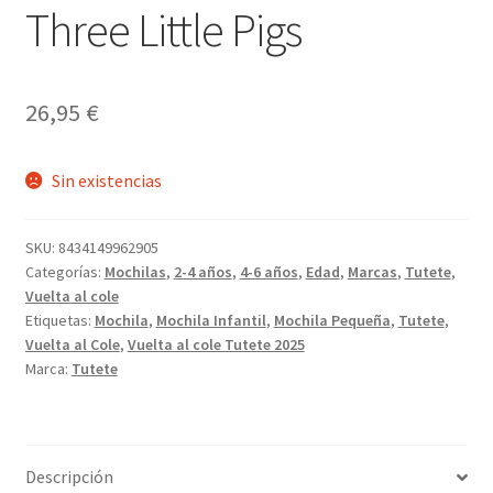
Three Little Pigs
26,95
€
Sin existencias
SKU:
8434149962905
Categorías:
Mochilas
,
2-4 años
,
4-6 años
,
Edad
,
Marcas
,
Tutete
,
Vuelta al cole
Etiquetas:
Mochila
,
Mochila Infantil
,
Mochila Pequeña
,
Tutete
,
Vuelta al Cole
,
Vuelta al cole Tutete 2025
Marca:
Tutete
Descripción