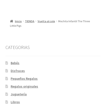
Inicio
TIENDA
Vuelta al cole
Mochila Infantil The Three
Little Pigs
CATEGORIAS
Bebés
Disfraces
Pequeños Regalos
Regalos originales
Juguetería
Libros