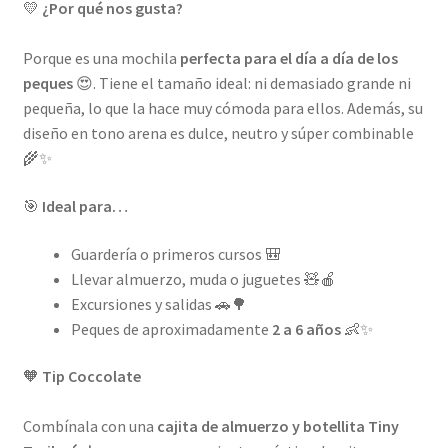
💛
¿Por qué nos gusta?
Porque es una mochila
perfecta para el día a día de los
peques
😍. Tiene el tamaño ideal: ni demasiado grande ni
pequeña, lo que la hace muy cómoda para ellos. Además, su
diseño en tono arena es dulce, neutro y súper combinable
🌾✨
🎯
Ideal para…
Guardería o primeros cursos 🎒
Llevar almuerzo, muda o juguetes 🧸🍎
Excursiones y salidas 🚗🌳
Peques de aproximadamente
2 a 6 años
👶✨
🧡
Tip Coccolate
Combínala con una
cajita de almuerzo y botellita Tiny