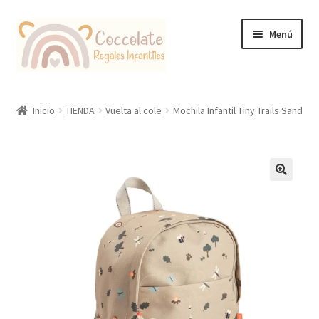
Ir
Ir
Menú
a
al
la
contenido
navegación
Tienda
Inicio
TIENDA
Vuelta al cole
Mochila Infantil Tiny Trails Sand
Coccolate Puericultura y Juguetería Educativa
🔍