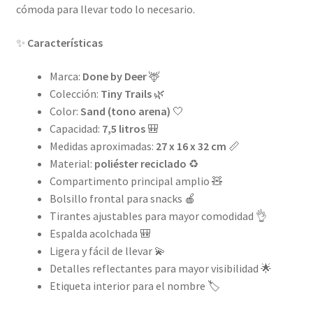
cómoda para llevar todo lo necesario.
✨
Características
Marca:
Done by Deer
🦌
Colección:
Tiny Trails
🌿
Color:
Sand (tono arena)
🤍
Capacidad:
7,5 litros
🎒
Medidas aproximadas:
27 x 16 x 32 cm
📏
Material:
poliéster reciclado
♻️
Compartimento principal amplio 🧸
Bolsillo frontal para snacks 🍎
Tirantes ajustables para mayor comodidad 👌
Espalda acolchada 🎒
Ligera y fácil de llevar 💫
Detalles reflectantes para mayor visibilidad 🌟
Etiqueta interior para el nombre 🏷️