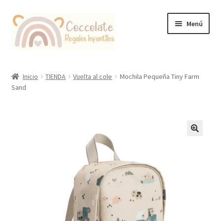
Ir
Ir
Menú
a
al
la
contenido
navegación
Tienda
Inicio
TIENDA
Vuelta al cole
Mochila Pequeña Tiny Farm
Sand
Coccolate Puericultura y Juguetería Educativa
🔍