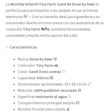
La
Mochila Infantil Tiny Farm Sand de Done by Deer
es
perfecta para acompañar a los peques en sus primeras
aventuras 🧸✨. Con su tamaño ideal para guardería y su
encantador diseño en tono arena con los animalitos de la
colección
Tiny Farm 🐄🐑
, combina funcionalidad,
comodidad y mucho estilo para el día a día.
✨
Características
Marca:
Done by Deer
🦌
Colección:
Tiny Farm
🚜
Color:
Sand (tono arena)
🤍
Capacidad:
4 litros
🎒
Dimensiones aproximadas: 19 x 26 x 9 cm 📏
Material:
100% poliéster reciclado
♻️
Superficie
resistente al agua
💧
Compartimento principal amplio 🧸
Bolsillo frontal para snacks 🍎