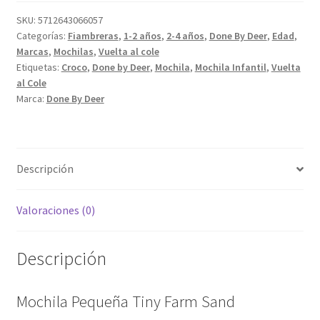
Farm
Sand
SKU:
5712643066057
Categorías:
Fiambreras
,
1-2 años
,
2-4 años
,
Done By Deer
,
Edad
,
cantidad
Marcas
,
Mochilas
,
Vuelta al cole
Etiquetas:
Croco
,
Done by Deer
,
Mochila
,
Mochila Infantil
,
Vuelta
al Cole
Marca:
Done By Deer
Descripción
Valoraciones (0)
Descripción
Mochila Pequeña Tiny Farm Sand