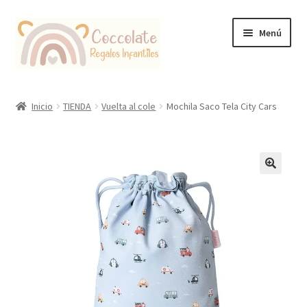
Ir
Ir
Menú
a
al
la
contenido
navegación
Tienda
Inicio
TIENDA
Vuelta al cole
Mochila Saco Tela City Cars
Coccolate Puericultura y Juguetería Educativa
🔍