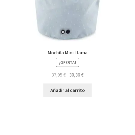
Mochila Mini Llama
¡OFERTA!
El
El
37,95
€
30,36
€
precio
precio
original
actual
Añadir al carrito
era:
es:
37,95 €.
30,36 €.