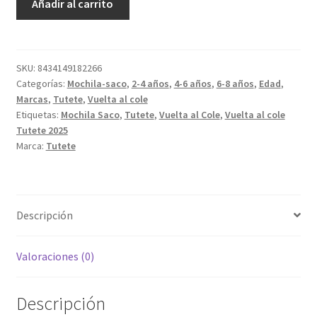
Añadir al carrito
Saco
Tela
City
Cars
SKU:
8434149182266
Categorías:
Mochila-saco
,
2-4 años
,
4-6 años
,
6-8 años
,
Edad
,
cantidad
Marcas
,
Tutete
,
Vuelta al cole
Etiquetas:
Mochila Saco
,
Tutete
,
Vuelta al Cole
,
Vuelta al cole
Tutete 2025
Marca:
Tutete
Descripción
Valoraciones (0)
Descripción