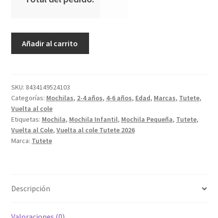
Mochila
Añadir al carrito
Solid
Color
Lavander
cantidad
SKU:
8434149524103
Categorías:
Mochilas
,
2-4 años
,
4-6 años
,
Edad
,
Marcas
,
Tutete
,
Vuelta al cole
Etiquetas:
Mochila
,
Mochila Infantil
,
Mochila Pequeña
,
Tutete
,
Vuelta al Cole
,
Vuelta al cole Tutete 2026
Marca:
Tutete
Descripción
Valoraciones (0)