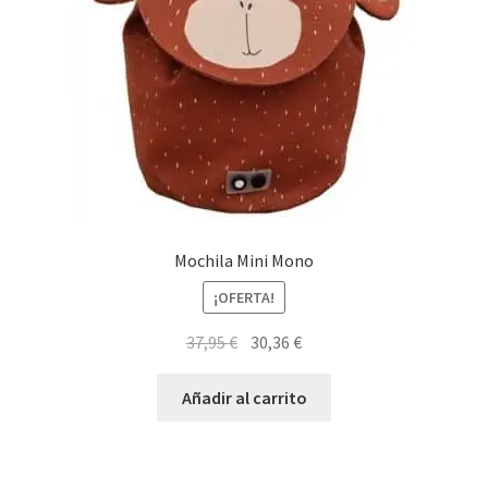
Mochila Mini Mono
¡OFERTA!
El
El
37,95
€
30,36
€
precio
precio
original
actual
Añadir al carrito
era:
es:
37,95 €.
30,36 €.