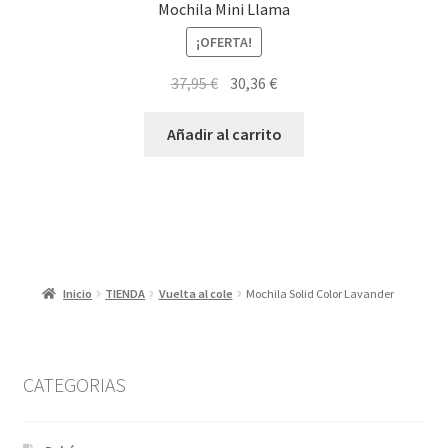
Mochila Mini Llama
¡OFERTA!
El
El
37,95
€
30,36
€
precio
precio
original
actual
Añadir al carrito
era:
es:
37,95 €.
30,36 €.
Inicio
TIENDA
Vuelta al cole
Mochila Solid Color Lavander
CATEGORIAS