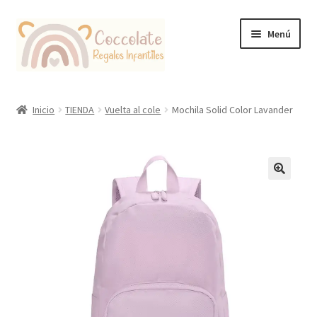
Ir
Ir
Menú
a
al
la
contenido
navegación
Tienda
Inicio
TIENDA
Vuelta al cole
Mochila Solid Color Lavander
Coccolate Puericultura y Juguetería Educativa
🔍