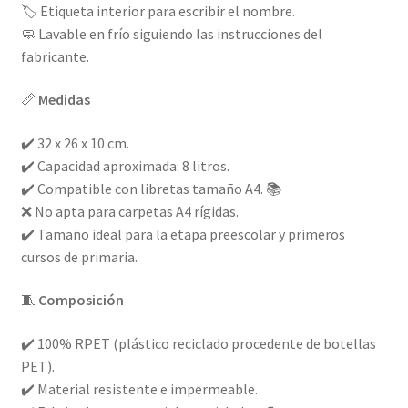
🏷️ Etiqueta interior para escribir el nombre.
🧼 Lavable en frío siguiendo las instrucciones del
fabricante.
📏
Medidas
✔️ 32 x 26 x 10 cm.
✔️ Capacidad aproximada: 8 litros.
✔️ Compatible con libretas tamaño A4. 📚
❌ No apta para carpetas A4 rígidas.
✔️ Tamaño ideal para la etapa preescolar y primeros
cursos de primaria.
🧵
Composición
✔️ 100% RPET (plástico reciclado procedente de botellas
PET).
✔️ Material resistente e impermeable.