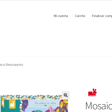
Mi cuenta
Carrito
Finalizar com
ico Dinosaurios
Mosaic
🔍