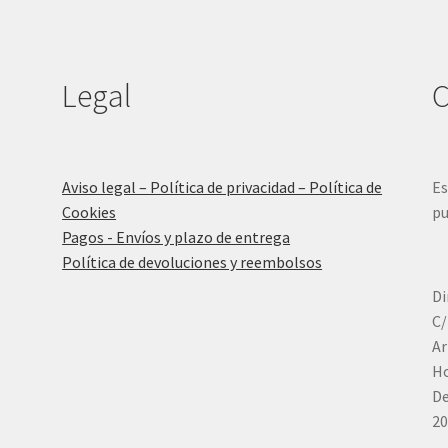
Legal
C
Aviso legal – Política de privacidad – Política de
Es
Cookies
pu
Pagos - Envíos y plazo de entrega
Política de devoluciones y reembolsos
Di
C/
Ar
Ho
De
20