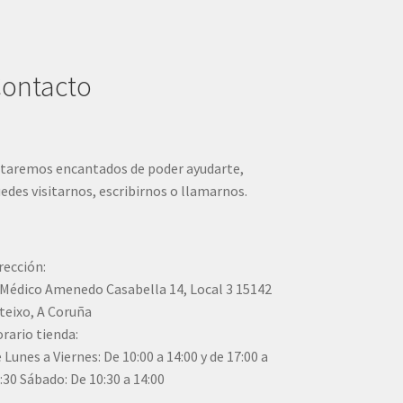
elegir
en
la
página
ontacto
de
producto
taremos encantados de poder ayudarte,
edes visitarnos, escribirnos o llamarnos.
rección:
Médico Amenedo Casabella 14, Local 3 15142
teixo, A Coruña
rario tienda:
 Lunes a Viernes: De 10:00 a 14:00 y de 17:00 a
:30 Sábado: De 10:30 a 14:00