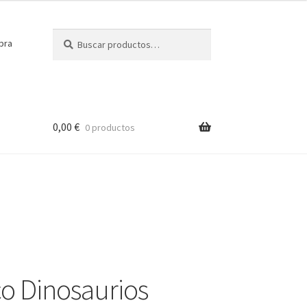
Buscar
Buscar
pra
por:
0,00
€
0 productos
o Dinosaurios