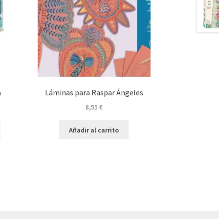
a
Láminas para Raspar Ángeles
8,55
€
Este
Añadir al carrito
producto
tiene
múltiples
variantes.
Las
opciones
se
pueden