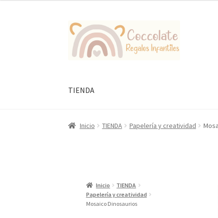
Ir
Ir
a
al
la
contenido
navegación
TIENDA
Inicio
TIENDA
Papelería y creatividad
Mosa
Inicio
TIENDA
Papelería y creatividad
Mosaico Dinosaurios