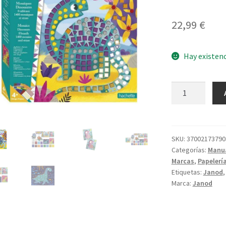
22,99
€
Hay existen
Mosaico
Dinosaurios
cantidad
SKU:
37002173790
Categorías:
Manu
Marcas
,
Papelería
Etiquetas:
Janod
Marca:
Janod