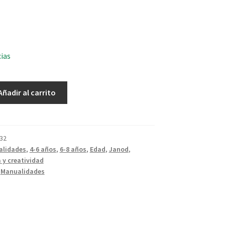
cias
Añadir al carrito
32
alidades
,
4-6 años
,
6-8 años
,
Edad
,
Janod
,
 y creatividad
,
Manualidades