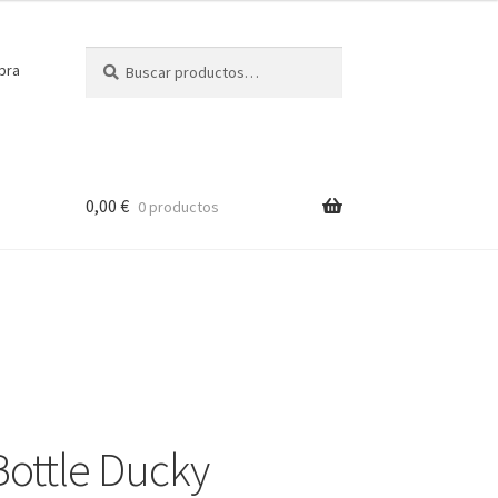
Buscar
Buscar
pra
por:
0,00
€
0 productos
ottle Ducky