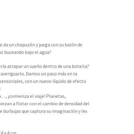
 da un chapuzón y juega con su balón de
tos buceando bajo el agua?
ría atrapar un sueño dentro de una botella?
 averiguarlo. Damos un paso más en la
ensoriales, con un nuevo líquido de efecto
.
a…, ¡comienza el viaje! Planetas,
zan a flotar con el cambio de densidad del
de burbujas que captura su imaginación y les
4 x 4 cm.