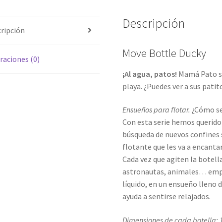
Descripción
ripción
Move Bottle Ducky
raciones (0)
¡Al agua, patos!
Mamá Pato se
playa. ¿Puedes ver a sus pati
Ensueños para flotar.
¿Cómo se
Con esta serie hemos querido
búsqueda de nuevos confines s
flotante que les va a encantar
Cada vez que agiten la botell
astronautas, animales… empie
líquido, en un ensueño lleno 
ayuda a sentirse relajados.
Dimensiones de cada botella: 1