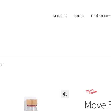
Mi cuenta
Carrito
Finalizar com
ky
Move B
🔍