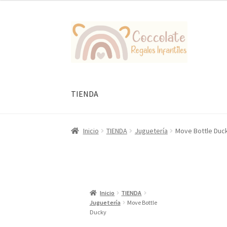
Ir
Ir
a
al
la
contenido
navegación
TIENDA
Inicio
TIENDA
Juguetería
Move Bottle Duc
Inicio
TIENDA
Juguetería
Move Bottle
Ducky