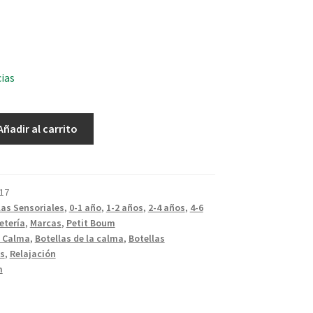
cias
Añadir al carrito
17
las Sensoriales
,
0-1 año
,
1-2 años
,
2-4 años
,
4-6
etería
,
Marcas
,
Petit Boum
a Calma
,
Botellas de la calma
,
Botellas
s
,
Relajación
m