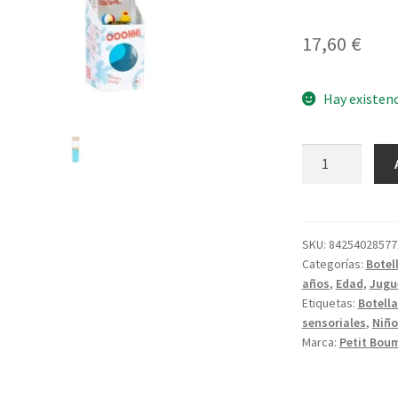
17,60
€
Hay existen
Move
Bottle
Ducky
cantidad
SKU:
84254028577
Categorías:
Botel
años
,
Edad
,
Jugu
Etiquetas:
Botell
sensoriales
,
Niño
Marca:
Petit Bou