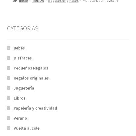
Inicio
TIENDA
Regalos originales
Muñeca Naomie 25cm
CATEGORIAS
Bebés
Disfraces
Pequeños Regalos
Regalos originales
Juguetería
Libros
Papelería y creatividad
Verano
Vuelta al cole