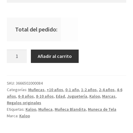
Total del pedido:
Muñeca
Añadir al carrito
Naomie
25cm
cantidad
SKU:
3666502000084
Categorías:
Muñecas
,
+10 años
,
0-1 año
,
1-2 años
,
2-4 años
,
4-6
años
,
6-8 años
,
8-10 años
,
Edad
,
Juguetería
,
Kaloo
,
Marcas
,
Regalos originales
Etiquetas:
Kaloo
,
Muñeca
,
Muñeca Blandita
,
Muneca de Tela
Marca:
Kaloo