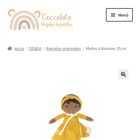
Ir
Ir
Menú
a
al
la
contenido
navegación
Tienda
Inicio
TIENDA
Regalos originales
Muñeca Naomie 25cm
Coccolate Puericultura y Juguetería Educativa
🔍