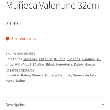
Muñeca Valentine 32cm
29,99
€
Sin existencias
SKU:
4895029636585
Categorías:
Muñecas
,
+10 años
,
0-1 año
,
1-2 años
,
2-4 años
,
4-6
años
,
6-8 años
,
8-10 años
,
Edad
,
Juguetería
,
Kaloo
,
Marcas
,
Regalos originales
Etiquetas:
Kaloo
,
Muñeca
,
Muñeca Blandita
,
Muneca de Tela
Marca:
Kaloo
Descripción