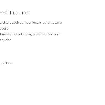
rest Treasures
Little Dutch son perfectas para llevar a
bolso.
durante la lactancia, la alimentación o
 pequeño
rgánico.