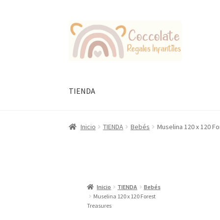
Ir
Ir
a
al
la
contenido
navegación
TIENDA
Inicio
TIENDA
Bebés
Muselina 120 x 120 F
Inicio
TIENDA
Bebés
Muselina 120 x 120 Forest
Treasures