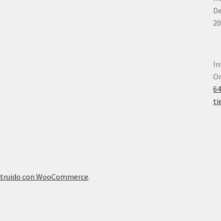
De
20
In
Or
6
ti
truido con WooCommerce
.