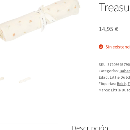
Treasu
14,95
€
Sin existenc
SKU:
87209868796
Categorías:
Baber
Edad
,
Little Dutc
Etiquetas:
Bebé
,
F
Marca:
Little Dut
Descripción