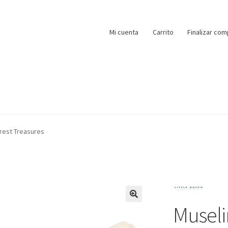
Mi cuenta
Carrito
Finalizar com
orest Treasures
Museli
🔍