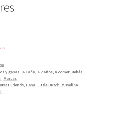
res
ias
06
os y gasas
,
0-1 año
,
1-2 años
,
A comer
,
Bebés
,
h
,
Marcas
orest Friends
,
Gasa
,
Little Dutch
,
Muselina
ch