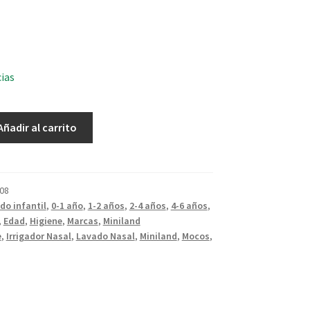
cias
Añadir al carrito
08
do infantil
,
0-1 año
,
1-2 años
,
2-4 años
,
4-6 años
,
,
Edad
,
Higiene
,
Marcas
,
Miniland
e
,
Irrigador Nasal
,
Lavado Nasal
,
Miniland
,
Mocos
,