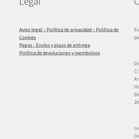
Legal
C
Aviso legal – Política de privacidad – Política de
Es
Cookies
pu
Pagos - Envíos y plazo de entrega
Política de devoluciones y reembolsos
Di
C/
Ar
Ho
De
20
In
Or