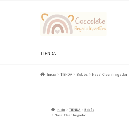
Ir
Ir
a
al
la
contenido
navegación
TIENDA
Inicio
TIENDA
Bebés
Nasal Clean Irrigador
Inicio
TIENDA
Bebés
Nasal Clean Irrigador