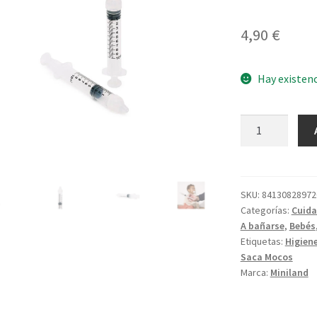
4,90
€
Hay existen
Nasal
Clean
Irrigador
cantidad
SKU:
84130828972
Categorías:
Cuida
A bañarse
,
Bebés
Etiquetas:
Higien
Saca Mocos
Marca:
Miniland