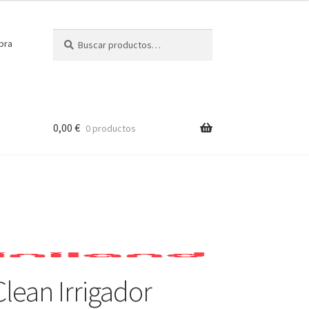
Buscar
Buscar
pra
por:
0,00
€
0 productos
Clean Irrigador