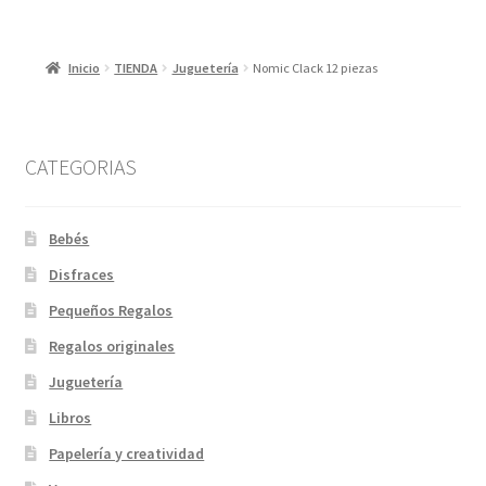
Inicio
TIENDA
Juguetería
Nomic Clack 12 piezas
CATEGORIAS
Bebés
Disfraces
Pequeños Regalos
Regalos originales
Juguetería
Libros
Papelería y creatividad