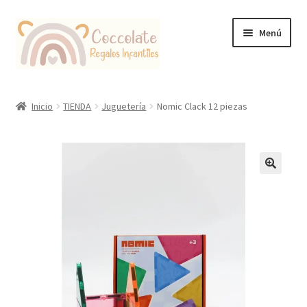
Ir
Ir
Menú
a
al
la
contenido
navegación
Tienda
Inicio
TIENDA
Juguetería
Nomic Clack 12 piezas
Coccolate Puericultura y Juguetería Educativa
🔍