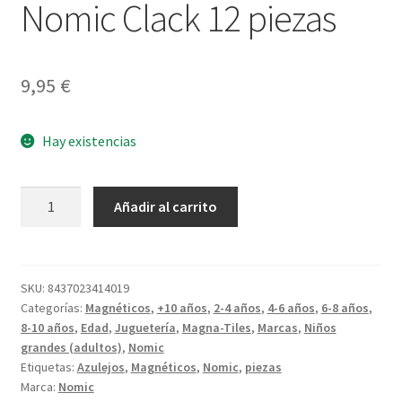
Nomic Clack 12 piezas
9,95
€
Hay existencias
Nomic
Añadir al carrito
Clack
12
piezas
cantidad
SKU:
8437023414019
Categorías:
Magnéticos
,
+10 años
,
2-4 años
,
4-6 años
,
6-8 años
,
8-10 años
,
Edad
,
Juguetería
,
Magna-Tiles
,
Marcas
,
Niños
grandes (adultos)
,
Nomic
Etiquetas:
Azulejos
,
Magnéticos
,
Nomic
,
piezas
Marca:
Nomic