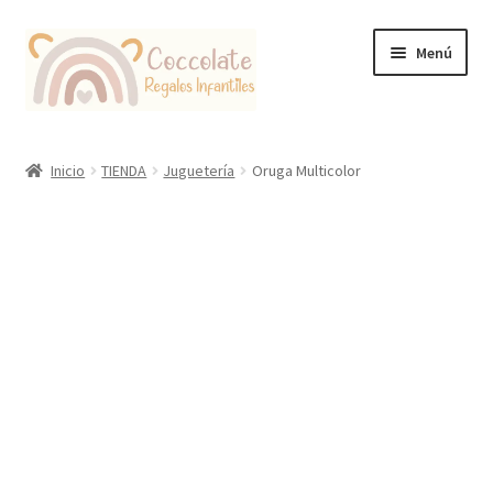
Ir
Ir
Menú
a
al
la
contenido
navegación
Tienda
Inicio
TIENDA
Juguetería
Oruga Multicolor
Coccolate Puericultura y Juguetería Educativa