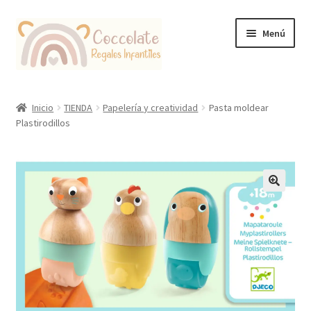
Ir
Ir
Menú
a
al
la
contenido
navegación
Tienda
Inicio
TIENDA
Papelería y creatividad
Pasta moldear
Plastirodillos
Coccolate Puericultura y Juguetería Educativa
🔍