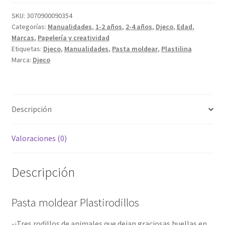
SKU:
3070900090354
Categorías:
Manualidades
,
1-2 años
,
2-4 años
,
Djeco
,
Edad
,
Marcas
,
Papelería y creatividad
Etiquetas:
Djeco
,
Manualidades
,
Pasta moldear
,
Plastilina
Marca:
Djeco
Descripción
Valoraciones (0)
Descripción
Pasta moldear Plastirodillos
-¡Tres rodillos de animales que dejan graciosas huellas en