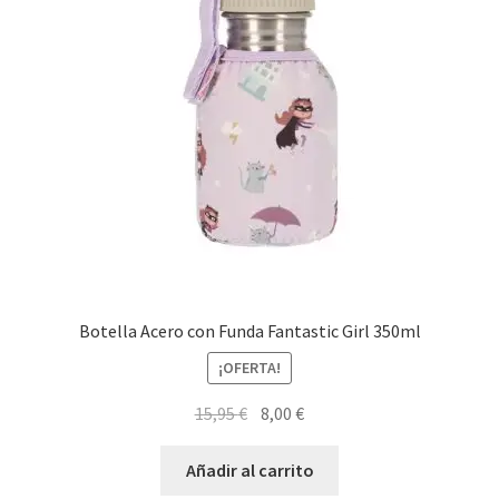
Botella Acero con Funda Fantastic Girl 350ml
¡OFERTA!
El
El
15,95
€
8,00
€
precio
precio
original
actual
Añadir al carrito
era:
es: