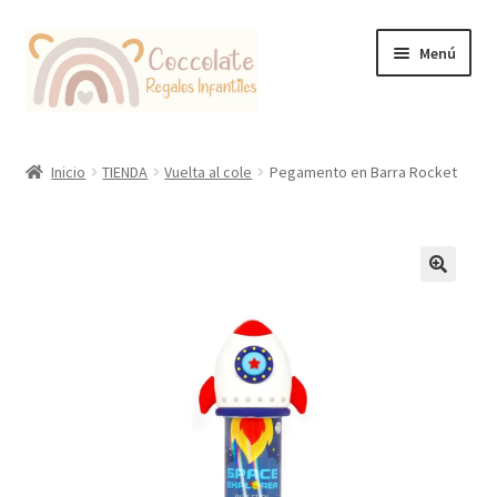
Ir
Ir
Menú
a
al
la
contenido
navegación
Tienda
Inicio
TIENDA
Vuelta al cole
Pegamento en Barra Rocket
Coccolate Puericultura y Juguetería Educativa
🔍