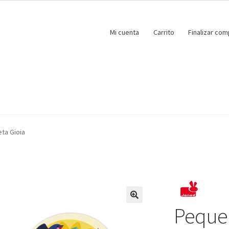
Mi cuenta
Carrito
Finalizar com
ta Gioia
Pequeñ
🔍