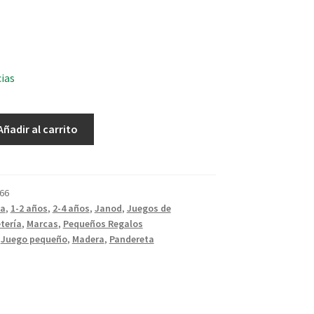
cias
Añadir al carrito
66
ca
,
1-2 años
,
2-4 años
,
Janod
,
Juegos de
tería
,
Marcas
,
Pequeños Regalos
,
Juego pequeño
,
Madera
,
Pandereta