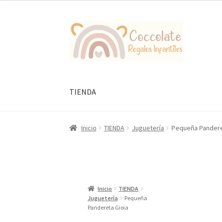
Ir
Ir
a
al
la
contenido
navegación
TIENDA
Inicio
TIENDA
Juguetería
Pequeña Pandere
Inicio
TIENDA
Juguetería
Pequeña
Pandereta Gioia