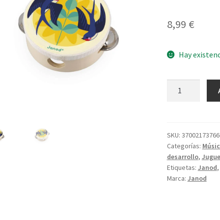
8,99
€
Hay existen
Pequeña
Pandereta
Gioia
cantidad
SKU:
37002173766
Categorías:
Músi
desarrollo
,
Jugue
Etiquetas:
Janod
Marca:
Janod