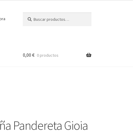
Buscar
Buscar
pra
por:
0,00
€
0 productos
a Pandereta Gioia