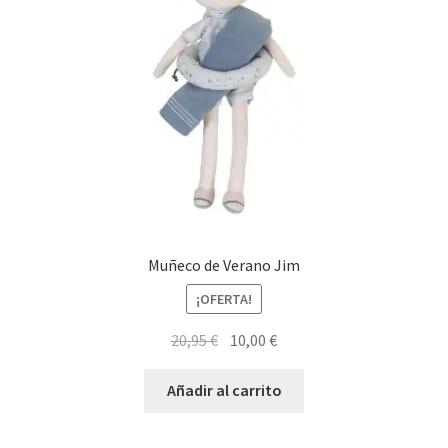
Muñeco de Verano Jim
¡OFERTA!
El
El
20,95
€
10,00
€
precio
precio
original
actual
Añadir al carrito
era:
es:
20,95 €.
10,00 €.