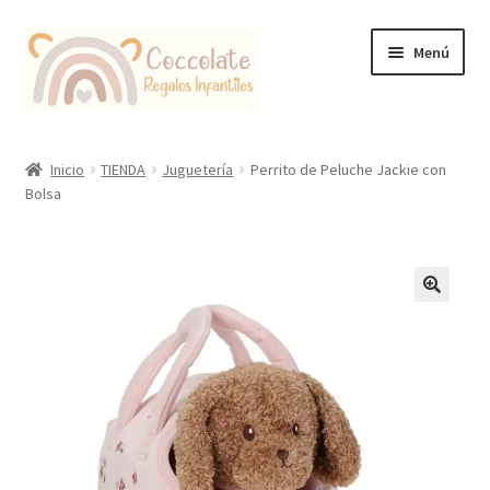
Ir
Ir
Menú
a
al
la
contenido
navegación
Tienda
Inicio
TIENDA
Juguetería
Perrito de Peluche Jackie con
Bolsa
Coccolate Puericultura y Juguetería Educativa
🔍