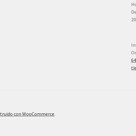
Ho
De
20
In
Or
6
ti
truido con WooCommerce
.