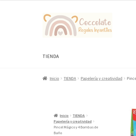
Ir
Ir
a
al
la
contenido
navegación
TIENDA
Inicio
TIENDA
Papelería y creatividad
Pinc
Inicio
TIENDA
Papelería y creatividad
Pincel Mágico y 4 Bombas de
Baño