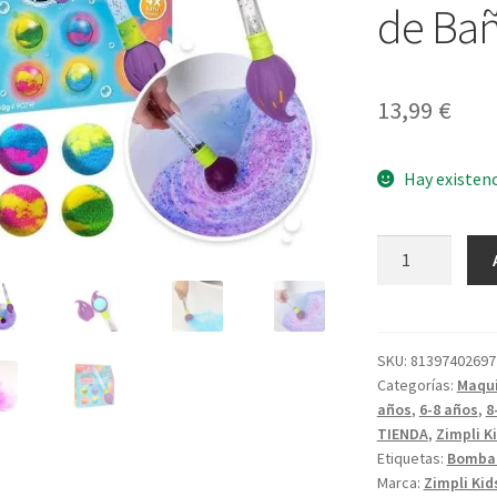
de Ba
13,99
€
Hay existen
Pincel
Mágico
y
4
Bombas
SKU:
81397402697
Categorías:
Maqui
de
años
,
6-8 años
,
8
Baño
TIENDA
,
Zimpli K
cantidad
Etiquetas:
Bomba 
Marca:
Zimpli Kid