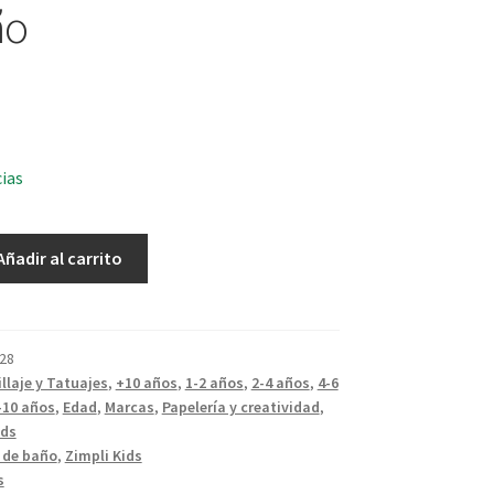
ño
cias
Añadir al carrito
28
llaje y Tatuajes
,
+10 años
,
1-2 años
,
2-4 años
,
4-6
-10 años
,
Edad
,
Marcas
,
Papelería y creatividad
,
ids
de baño
,
Zimpli Kids
s