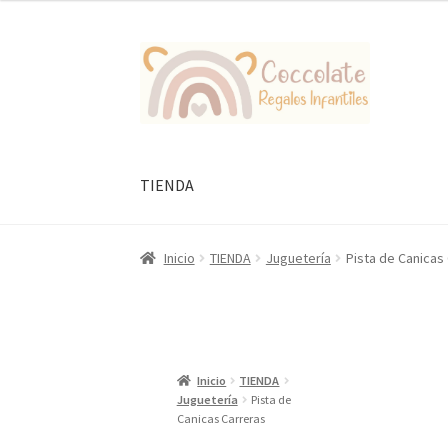
Ir
Ir
a
al
la
contenido
navegación
TIENDA
Inicio
TIENDA
Juguetería
Pista de Canicas
Inicio
TIENDA
Juguetería
Pista de
Canicas Carreras