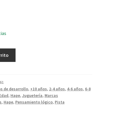
cias
rrito
61
s de desarrollo
,
+10 años
,
2-4 años
,
4-6 años
,
6-8
Edad
,
Hape
,
Juguetería
,
Marcas
s
,
Hape
,
Pensamiento lógico
,
Pista