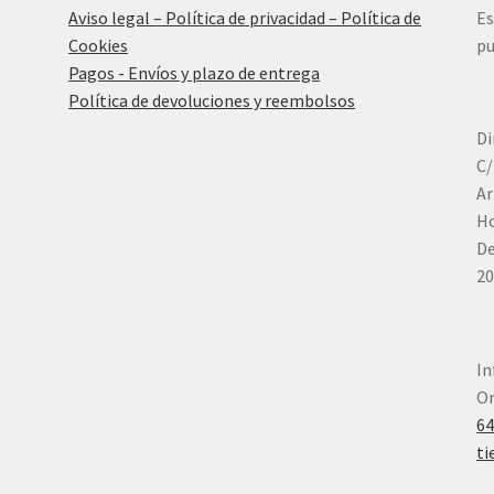
Aviso legal – Política de privacidad – Política de
Es
Cookies
pu
Pagos - Envíos y plazo de entrega
Política de devoluciones y reembolsos
Di
C/
Ar
Ho
De
20
In
Or
6
ti