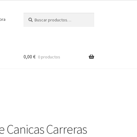
Buscar
Buscar
pra
por:
0,00
€
0 productos
de Canicas Carreras