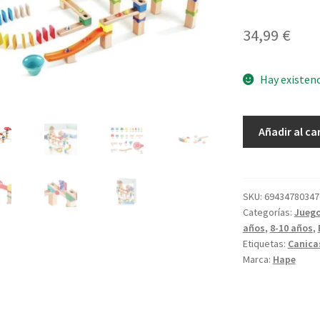
34,99
€
Hay existen
Pista
Añadir al ca
de
Canicas
Carreras
cantidad
SKU:
69434780347
Categorías:
Juego
años
,
8-10 años
,
Etiquetas:
Canica
Marca:
Hape