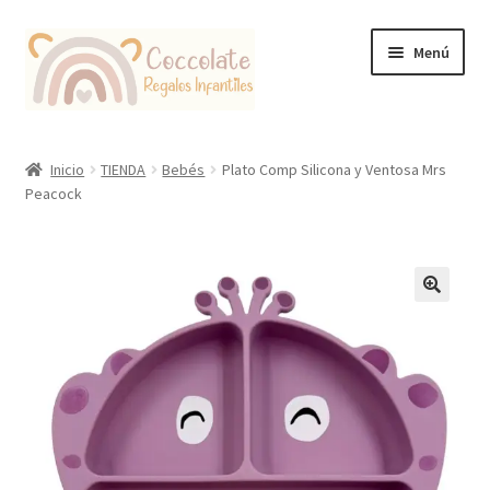
Ir
Ir
Menú
a
al
la
contenido
navegación
Tienda
Inicio
TIENDA
Bebés
Plato Comp Silicona y Ventosa Mrs
Peacock
Coccolate Puericultura y Juguetería Educativa
🔍