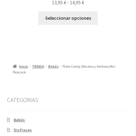
Rango
13,95
€
-
14,95
€
de
Este
precios:
Seleccionar opciones
producto
desde
tiene
13,95 €
múltiples
hasta
variantes.
14,95 €
Las
opciones
Inicio
TIENDA
Bebés
Plato Comp Silicona y Ventosa Mrs
se
Peacock
pueden
elegir
en
la
CATEGORIAS
página
de
Bebés
producto
Disfraces