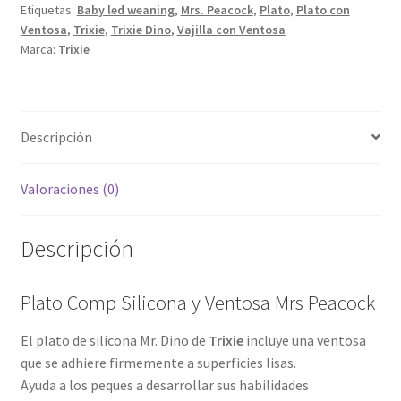
Etiquetas:
Baby led weaning
,
Mrs. Peacock
,
Plato
,
Plato con
cantidad
Ventosa
,
Trixie
,
Trixie Dino
,
Vajilla con Ventosa
Marca:
Trixie
Descripción
Valoraciones (0)
Descripción
Plato Comp Silicona y Ventosa Mrs Peacock
El plato de silicona Mr. Dino de
Trixie
incluye una ventosa
que se adhiere firmemente a superficies lisas.
Ayuda a los peques a desarrollar sus habilidades