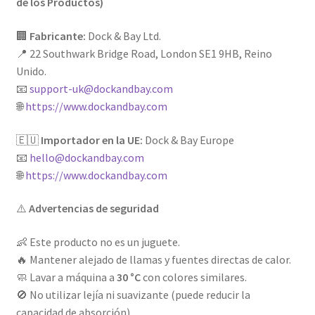
de los Productos)
🏢
Fabricante:
Dock & Bay Ltd.
📍 22 Southwark Bridge Road, London SE1 9HB, Reino
Unido.
📧
support-uk@dockandbay.com
🌐
https://www.dockandbay.com
🇪🇺
Importador en la UE:
Dock & Bay Europe
📧
hello@dockandbay.com
🌐
https://www.dockandbay.com
⚠️
Advertencias de seguridad
👶 Este producto no es un juguete.
🔥 Mantener alejado de llamas y fuentes directas de calor.
🧼 Lavar a máquina a
30 °C
con colores similares.
🚫 No utilizar lejía ni suavizante (puede reducir la
capacidad de absorción).