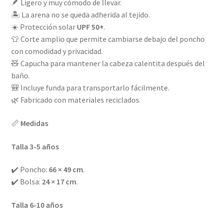
🪶 Ligero y muy cómodo de llevar.
🏝️ La arena no se queda adherida al tejido.
☀️ Protección solar
UPF 50+
.
👕 Corte amplio que permite cambiarse debajo del poncho
con comodidad y privacidad.
🧸 Capucha para mantener la cabeza calentita después del
baño.
🎒 Incluye funda para transportarlo fácilmente.
🌿 Fabricado con materiales reciclados.
📏
Medidas
Talla 3-5 años
✔️ Poncho:
66 × 49 cm
.
✔️ Bolsa:
24 × 17 cm
.
Talla 6-10 años