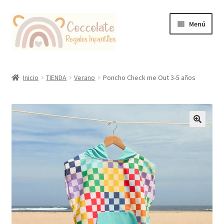
Ir
Ir
Menú
a
al
la
contenido
navegación
Tienda
Inicio
TIENDA
Verano
Poncho Check me Out 3-5 años
Coccolate Puericultura y Juguetería Educativa
🔍