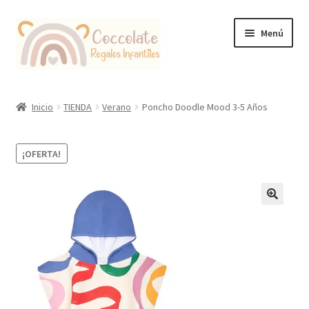
Ir
Ir
Menú
a
al
la
contenido
navegación
Tienda
Inicio
TIENDA
Verano
Poncho Doodle Mood 3-5 Años
Coccolate Puericultura y Juguetería Educativa
¡OFERTA!
🔍