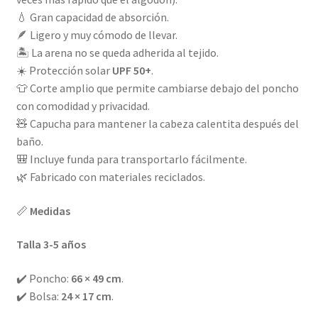
💧 Gran capacidad de absorción.
🪶 Ligero y muy cómodo de llevar.
🏝️ La arena no se queda adherida al tejido.
☀️ Protección solar
UPF 50+
.
👕 Corte amplio que permite cambiarse debajo del poncho
con comodidad y privacidad.
🧸 Capucha para mantener la cabeza calentita después del
baño.
🎒 Incluye funda para transportarlo fácilmente.
🌿 Fabricado con materiales reciclados.
📏
Medidas
Talla 3-5 años
✔️ Poncho:
66 × 49 cm
.
✔️ Bolsa:
24 × 17 cm
.