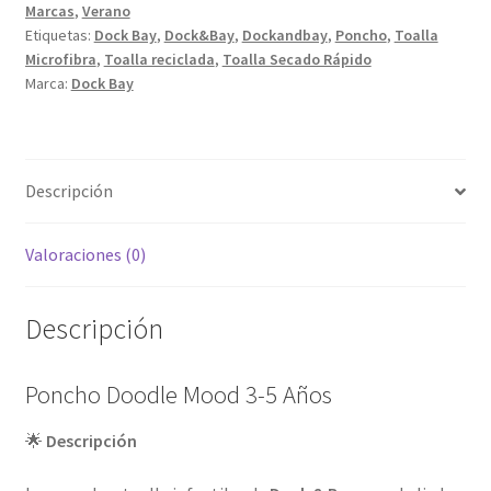
Marcas
,
Verano
cantidad
Etiquetas:
Dock Bay
,
Dock&Bay
,
Dockandbay
,
Poncho
,
Toalla
Microfibra
,
Toalla reciclada
,
Toalla Secado Rápido
Marca:
Dock Bay
Descripción
Valoraciones (0)
Descripción
Poncho Doodle Mood 3-5 Años
🌟
Descripción