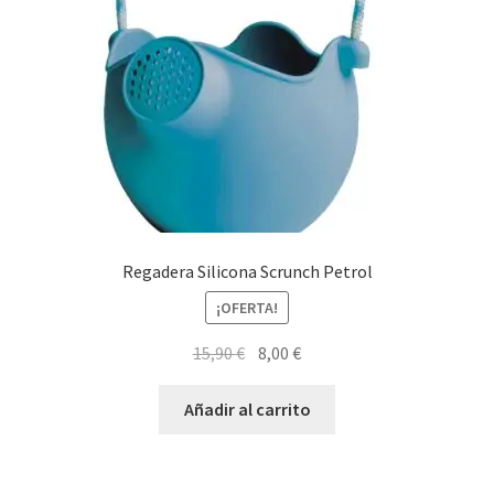
Regadera Silicona Scrunch Petrol
¡OFERTA!
El
El
15,90
€
8,00
€
precio
precio
original
actual
Añadir al carrito
era:
es:
15,90 €.
8,00 €.