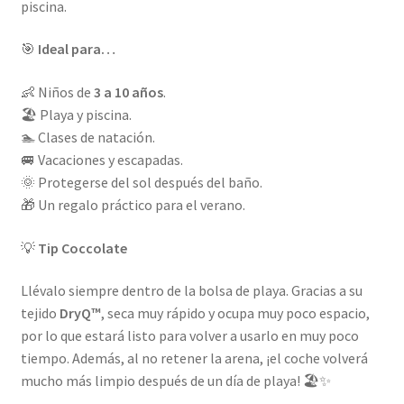
piscina.
🎯
Ideal para…
👶 Niños de
3 a 10 años
.
🏖️ Playa y piscina.
🏊 Clases de natación.
🚐 Vacaciones y escapadas.
🌞 Protegerse del sol después del baño.
🎁 Un regalo práctico para el verano.
💡
Tip Coccolate
Llévalo siempre dentro de la bolsa de playa. Gracias a su
tejido
DryQ™
, seca muy rápido y ocupa muy poco espacio,
por lo que estará listo para volver a usarlo en muy poco
tiempo. Además, al no retener la arena, ¡el coche volverá
mucho más limpio después de un día de playa! 🏖️✨