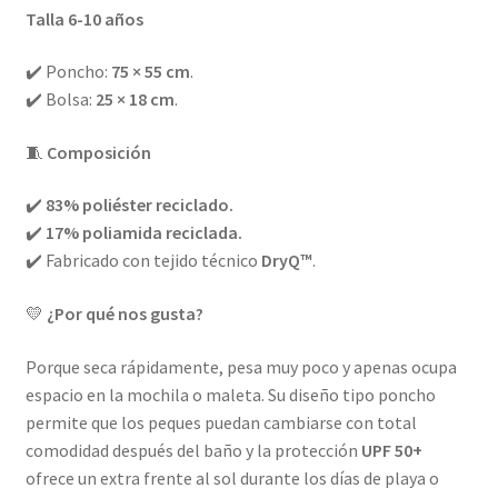
Talla 6-10 años
✔️ Poncho:
75 × 55 cm
.
✔️ Bolsa:
25 × 18 cm
.
🧵
Composición
✔️
83% poliéster reciclado.
✔️
17% poliamida reciclada.
✔️ Fabricado con tejido técnico
DryQ™
.
💛
¿Por qué nos gusta?
Porque seca rápidamente, pesa muy poco y apenas ocupa
espacio en la mochila o maleta. Su diseño tipo poncho
permite que los peques puedan cambiarse con total
comodidad después del baño y la protección
UPF 50+
ofrece un extra frente al sol durante los días de playa o