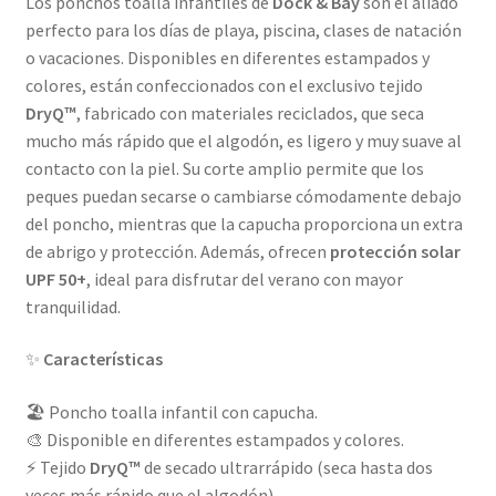
Los ponchos toalla infantiles de
Dock & Bay
son el aliado
perfecto para los días de playa, piscina, clases de natación
o vacaciones. Disponibles en diferentes estampados y
colores, están confeccionados con el exclusivo tejido
DryQ™
, fabricado con materiales reciclados, que seca
mucho más rápido que el algodón, es ligero y muy suave al
contacto con la piel. Su corte amplio permite que los
peques puedan secarse o cambiarse cómodamente debajo
del poncho, mientras que la capucha proporciona un extra
de abrigo y protección. Además, ofrecen
protección solar
UPF 50+
, ideal para disfrutar del verano con mayor
tranquilidad.
✨
Características
🏖️ Poncho toalla infantil con capucha.
🎨 Disponible en diferentes estampados y colores.
⚡ Tejido
DryQ™
de secado ultrarrápido (seca hasta dos
veces más rápido que el algodón).