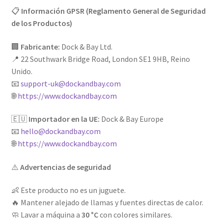
📋
Información GPSR (Reglamento General de Seguridad
de los Productos)
🏢
Fabricante:
Dock & Bay Ltd.
📍 22 Southwark Bridge Road, London SE1 9HB, Reino
Unido.
📧
support-uk@dockandbay.com
🌐
https://www.dockandbay.com
🇪🇺
Importador en la UE:
Dock & Bay Europe
📧
hello@dockandbay.com
🌐
https://www.dockandbay.com
⚠️
Advertencias de seguridad
👶 Este producto no es un juguete.
🔥 Mantener alejado de llamas y fuentes directas de calor.
🧼 Lavar a máquina a
30 °C
con colores similares.