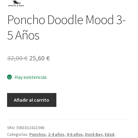
Poncho Doodle Mood 3-
5 Años
El
El
32,00
€
25,60
€
precio
precio
Hay existencias
original
actual
era:
es:
Poncho
Añadir al carrito
32,00 €.
25,60 €.
Doodle
Mood
3-
5
SKU:
5061011621566
Categorías:
Ponchos
,
2-4 años
,
4-6 años
,
Dock Bay
,
Edad
,
Años