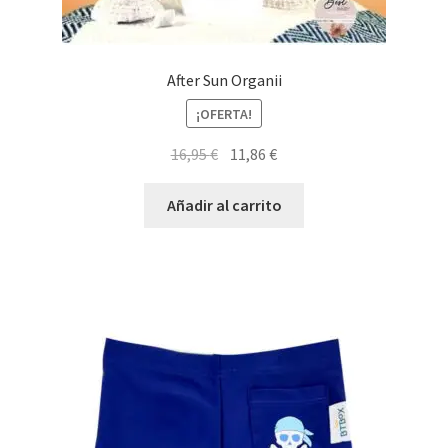
After Sun Organii
¡OFERTA!
El
El
16,95
€
11,86
€
precio
precio
original
actual
Añadir al carrito
era:
es:
16,95 €.
11,86 €.