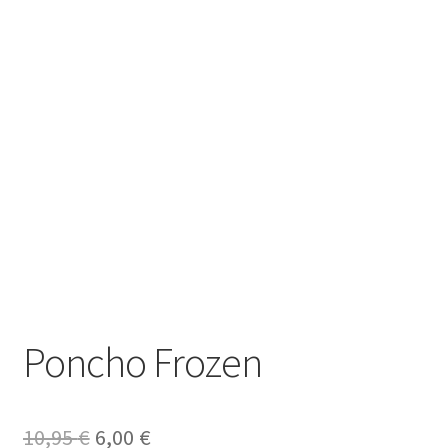
Poncho Frozen
El
El
10,95
€
6,00
€