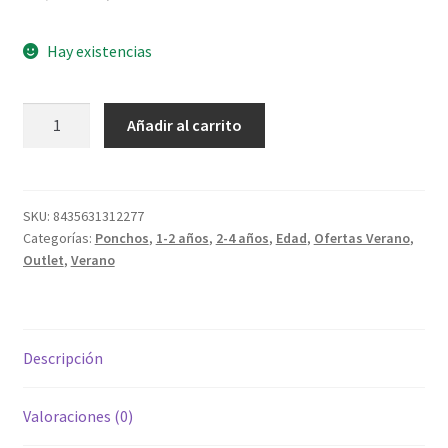
precio
precio
Hay existencias
original
actual
era:
es:
Poncho
Añadir al carrito
10,95 €.
6,00 €.
Frozen
cantidad
SKU:
8435631312277
Categorías:
Ponchos
,
1-2 años
,
2-4 años
,
Edad
,
Ofertas Verano
,
Outlet
,
Verano
Descripción
Valoraciones (0)