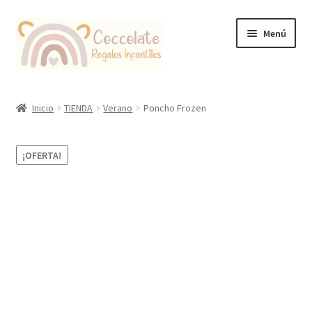
Ir
Ir
Menú
a
al
la
contenido
navegación
Tienda
Inicio
TIENDA
Verano
Poncho Frozen
Coccolate Puericultura y Juguetería Educativa
¡OFERTA!