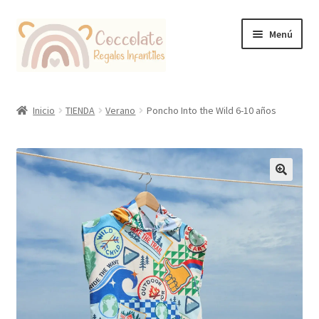
Ir
Ir
Menú
a
al
la
contenido
navegación
Tienda
Inicio
TIENDA
Verano
Poncho Into the Wild 6-10 años
Coccolate Puericultura y Juguetería Educativa
🔍