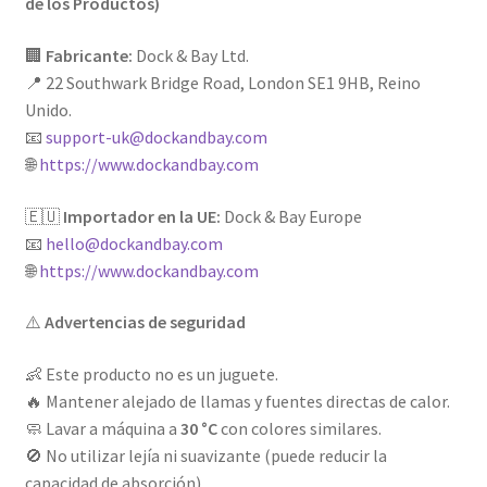
de los Productos)
🏢
Fabricante:
Dock & Bay Ltd.
📍 22 Southwark Bridge Road, London SE1 9HB, Reino
Unido.
📧
support-uk@dockandbay.com
🌐
https://www.dockandbay.com
🇪🇺
Importador en la UE:
Dock & Bay Europe
📧
hello@dockandbay.com
🌐
https://www.dockandbay.com
⚠️
Advertencias de seguridad
👶 Este producto no es un juguete.
🔥 Mantener alejado de llamas y fuentes directas de calor.
🧼 Lavar a máquina a
30 °C
con colores similares.
🚫 No utilizar lejía ni suavizante (puede reducir la
capacidad de absorción).