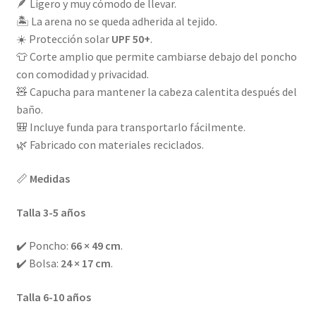
🪶 Ligero y muy cómodo de llevar.
🏝️ La arena no se queda adherida al tejido.
☀️ Protección solar
UPF 50+
.
👕 Corte amplio que permite cambiarse debajo del poncho
con comodidad y privacidad.
🧸 Capucha para mantener la cabeza calentita después del
baño.
🎒 Incluye funda para transportarlo fácilmente.
🌿 Fabricado con materiales reciclados.
📏
Medidas
Talla 3-5 años
✔️ Poncho:
66 × 49 cm
.
✔️ Bolsa:
24 × 17 cm
.
Talla 6-10 años