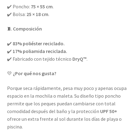
✔️ Poncho:
75 × 55 cm
.
✔️ Bolsa:
25 × 18 cm
.
🧵
Composición
✔️
83% poliéster reciclado.
✔️
17% poliamida reciclada.
✔️ Fabricado con tejido técnico
DryQ™
.
💛
¿Por qué nos gusta?
Porque seca rápidamente, pesa muy poco y apenas ocupa
espacio en la mochila o maleta. Su diseño tipo poncho
permite que los peques puedan cambiarse con total
comodidad después del baño y la protección
UPF 50+
ofrece un extra frente al sol durante los días de playa o
piscina.