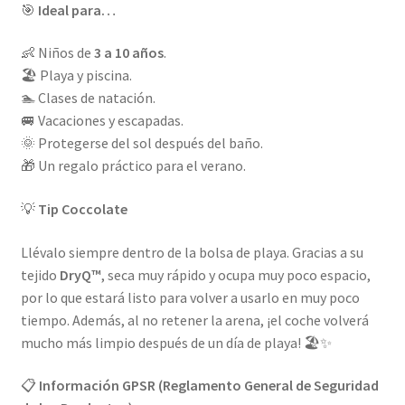
🎯
Ideal para…
👶 Niños de
3 a 10 años
.
🏖️ Playa y piscina.
🏊 Clases de natación.
🚐 Vacaciones y escapadas.
🌞 Protegerse del sol después del baño.
🎁 Un regalo práctico para el verano.
💡
Tip Coccolate
Llévalo siempre dentro de la bolsa de playa. Gracias a su
tejido
DryQ™
, seca muy rápido y ocupa muy poco espacio,
por lo que estará listo para volver a usarlo en muy poco
tiempo. Además, al no retener la arena, ¡el coche volverá
mucho más limpio después de un día de playa! 🏖️✨
📋
Información GPSR (Reglamento General de Seguridad