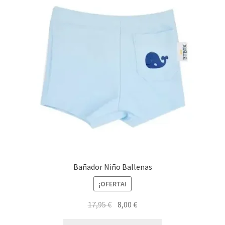
Bañador Niño Ballenas
¡OFERTA!
El
El
17,95
€
8,00
€
precio
precio
Este