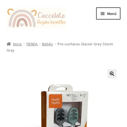
Ir
Ir
Menú
a
al
la
contenido
navegación
Tienda
Inicio
TIENDA
Bebés
Pre-cucharas Glacier Grey Storm
Gray
Coccolate Puericultura y Juguetería Educativa
🔍