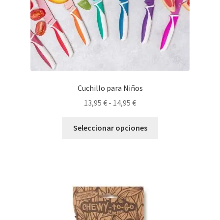
Cuchillo para Niños
Rango
13,95
€
-
14,95
€
de
Este
precios:
Seleccionar opciones
producto
desde
tiene
13,95 €
múltiples
hasta
variantes.
14,95 €
Las
opciones
se