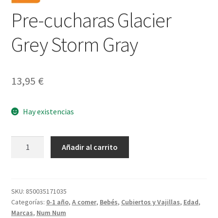
Pre-cucharas Glacier
Grey Storm Gray
13,95
€
Hay existencias
Pre-
Añadir al carrito
cucharas
Glacier
Grey
Storm
SKU:
850035171035
Categorías:
0-1 año
,
A comer
,
Bebés
,
Cubiertos y Vajillas
,
Edad
,
Gray
Marcas
,
Num Num
cantidad