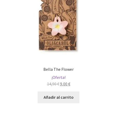
pueden
elegir
en
la
página
de
producto
Bella The Flower
¡Oferta!
El
El
14,90
€
9,00
€
precio
precio
original
actual
Añadir al carrito
era:
es:
14,90 €.
9,00 €.