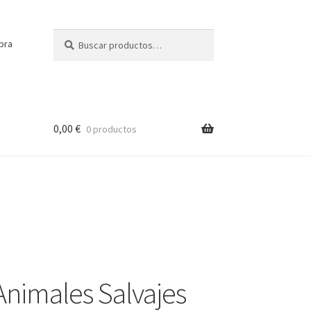
Buscar
Buscar
pra
por:
0,00
€
0 productos
Animales Salvajes