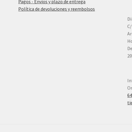
Pagos - Envíos y plazo de entrega
Política de devoluciones y reembolsos
Di
C/
Ar
Ho
De
20
In
Or
6
ti