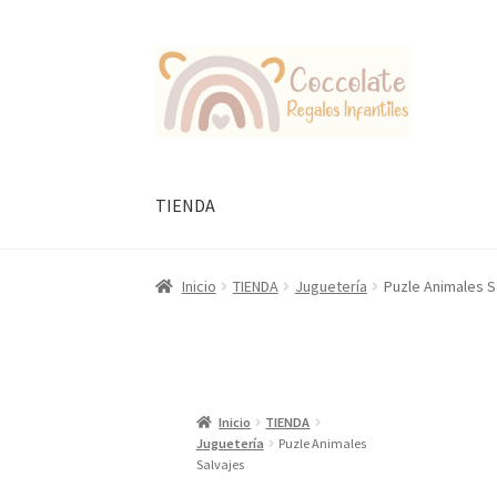
Ir
Ir
a
al
la
contenido
navegación
TIENDA
Inicio
TIENDA
Juguetería
Puzle Animales S
Inicio
TIENDA
Juguetería
Puzle Animales
Salvajes