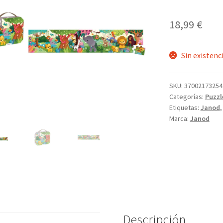
18,99
€
Sin existenc
SKU:
37002173254
Categorías:
Puzzl
Etiquetas:
Janod
Marca:
Janod
Descripción