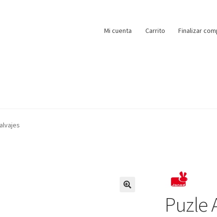
Mi cuenta
Carrito
Finalizar com
alvajes
Puzle 
🔍