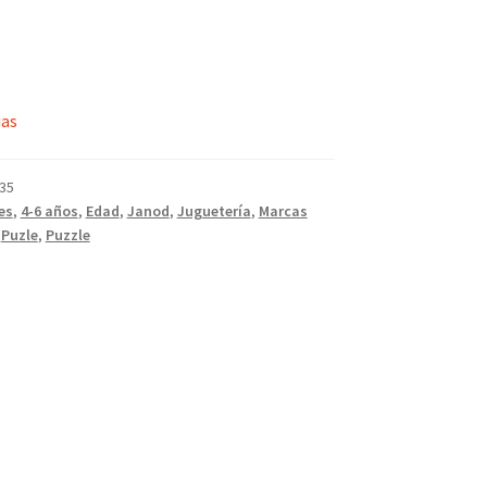
ias
35
es
,
4-6 años
,
Edad
,
Janod
,
Juguetería
,
Marcas
,
Puzle
,
Puzzle