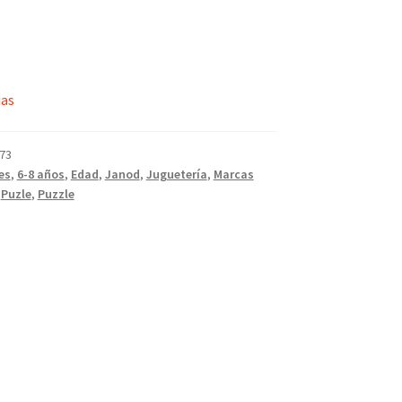
ias
73
es
,
6-8 años
,
Edad
,
Janod
,
Juguetería
,
Marcas
,
Puzle
,
Puzzle