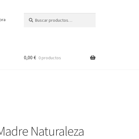
Buscar
Buscar
pra
por:
0,00
€
0 productos
Madre Naturaleza