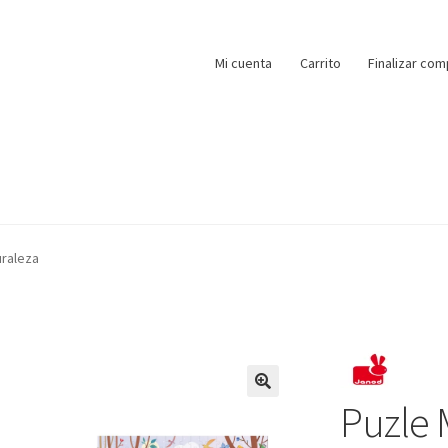
Mi cuenta
Carrito
Finalizar com
uraleza
Puzle 
🔍