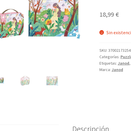
18,99
€
Sin existenc
SKU:
37002173254
Categorías:
Puzzl
Etiquetas:
Janod
Marca:
Janod
Descripción