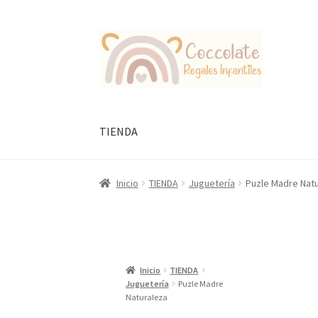
Ir
Ir
a
al
la
contenido
navegación
TIENDA
Inicio
TIENDA
Juguetería
Puzle Madre Nat
Inicio
TIENDA
Juguetería
Puzle Madre
Naturaleza