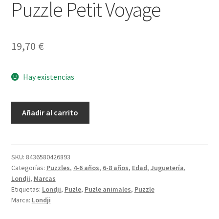
Puzzle Petit Voyage
19,70
€
Hay existencias
Puzzle
Añadir al carrito
Petit
Voyage
cantidad
SKU:
8436580426893
Categorías:
Puzzles
,
4-6 años
,
6-8 años
,
Edad
,
Juguetería
,
Londji
,
Marcas
Etiquetas:
Londji
,
Puzle
,
Puzle animales
,
Puzzle
Marca:
Londji