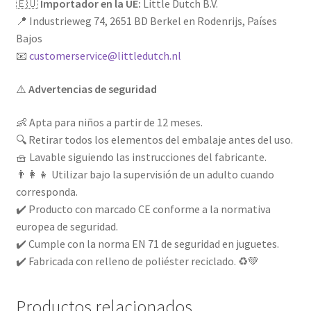
🇪🇺
Importador en la UE:
Little Dutch B.V.
📍 Industrieweg 74, 2651 BD Berkel en Rodenrijs, Países
Bajos
📧
customerservice@littledutch.nl
⚠️
Advertencias de seguridad
👶 Apta para niños a partir de 12 meses.
🔍 Retirar todos los elementos del embalaje antes del uso.
🧺 Lavable siguiendo las instrucciones del fabricante.
👨‍👩‍👧 Utilizar bajo la supervisión de un adulto cuando
corresponda.
✔️ Producto con marcado CE conforme a la normativa
europea de seguridad.
✔️ Cumple con la norma EN 71 de seguridad en juguetes.
✔️ Fabricada con relleno de poliéster reciclado. ♻️💚
Productos relacionados