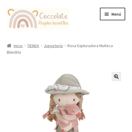
Ir
Ir
Menú
a
al
la
contenido
navegación
Tienda
Inicio
TIENDA
Juguetería
Rosa Exploradora Muñeca
Blandita
Coccolate Puericultura y Juguetería Educativa
🔍