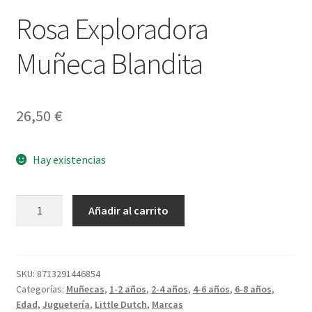
Rosa Exploradora
Muñeca Blandita
26,50
€
Hay existencias
Rosa
Añadir al carrito
Exploradora
Muñeca
Blandita
cantidad
SKU:
8713291446854
Categorías:
Muñecas
,
1-2 años
,
2-4 años
,
4-6 años
,
6-8 años
,
Edad
,
Juguetería
,
Little Dutch
,
Marcas