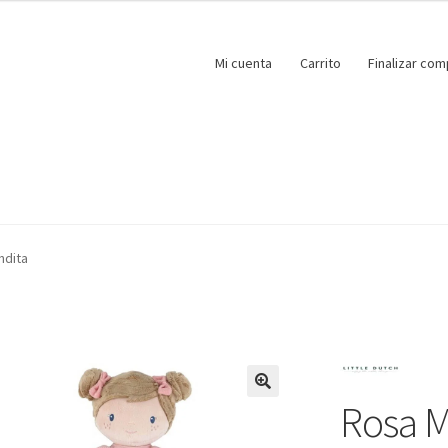
Mi cuenta
Carrito
Finalizar com
ndita
Rosa M
🔍