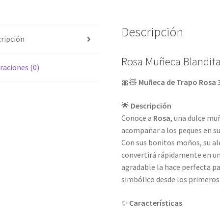
Descripción
ripción
Rosa Muñeca Blandit
raciones (0)
🎀🧸
Muñeca de Trapo Rosa 3
🌟
Descripción
Conoce a
Rosa
, una dulce mu
acompañar a los peques en s
Con sus bonitos moños, su aleg
convertirá rápidamente en un
agradable la hace perfecta pa
simbólico desde los primeros
✨
Características