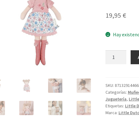
19,95
€
Hay existen
Rosa
Muñeca
Blandita
cantidad
SKU:
87132914466
Categorías:
Muñe
Juguetería
,
Littl
Etiquetas:
Little 
Marca:
Little Dut