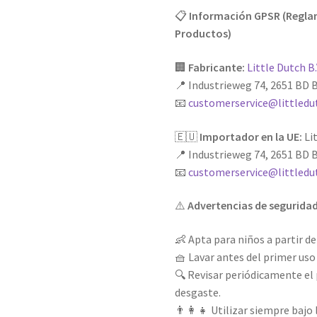
📋
Información GPSR (Reglam
Productos)
🏢
Fabricante:
Little Dutch B.
📍 Industrieweg 74, 2651 BD B
📧
customerservice@littledu
🇪🇺
Importador en la UE:
Lit
📍 Industrieweg 74, 2651 BD B
📧
customerservice@littledu
⚠️
Advertencias de segurida
👶 Apta para niños a partir d
🧺 Lavar antes del primer uso 
🔍 Revisar periódicamente el 
desgaste.
👨‍👩‍👧 Utilizar siempre bajo 