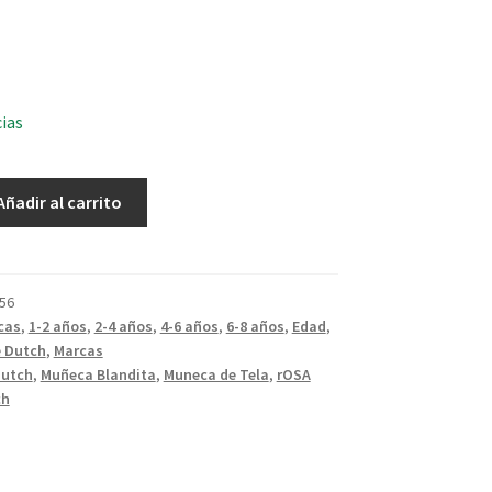
cias
Añadir al carrito
56
cas
,
1-2 años
,
2-4 años
,
4-6 años
,
6-8 años
,
Edad
,
e Dutch
,
Marcas
Dutch
,
Muñeca Blandita
,
Muneca de Tela
,
rOSA
ch