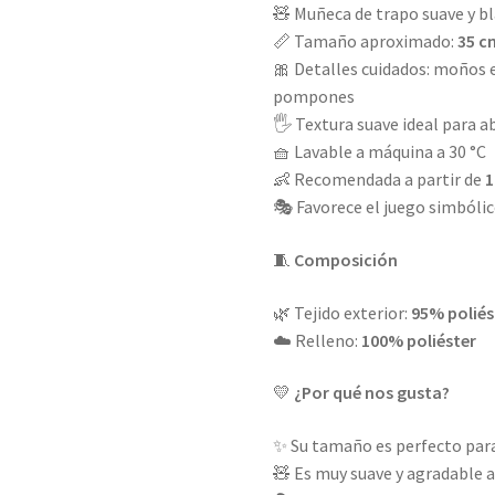
🧸 Muñeca de trapo suave y b
📏 Tamaño aproximado:
35 c
🎀 Detalles cuidados: moños en
pompones
🖐️ Textura suave ideal para 
🧺 Lavable a máquina a 30 °C
👶 Recomendada a partir de
1
🎭 Favorece el juego simbólic
🧵
Composición
🌿 Tejido exterior:
95% poliés
☁️ Relleno:
100% poliéster
💛
¿Por qué nos gusta?
✨ Su tamaño es perfecto para 
🧸 Es muy suave y agradable a