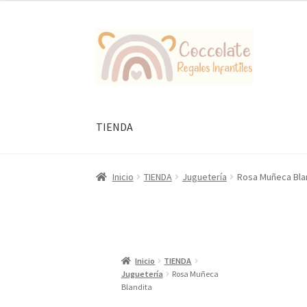
Ir
Ir
a
al
la
contenido
navegación
TIENDA
Inicio
TIENDA
Juguetería
Rosa Muñeca Bla
Inicio
TIENDA
Juguetería
Rosa Muñeca
Blandita