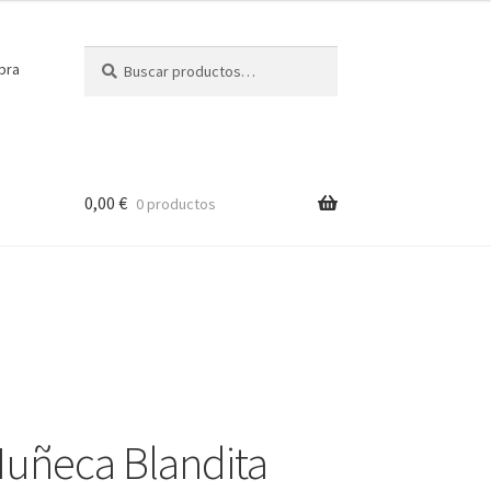
Buscar
Buscar
pra
por:
0,00
€
0 productos
uñeca Blandita