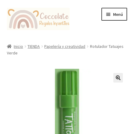
Ir
Ir
Menú
a
al
la
contenido
navegación
Tienda
Inicio
TIENDA
Papelería y creatividad
Rotulador Tatuajes
Verde
Coccolate Puericultura y Juguetería Educativa
🔍