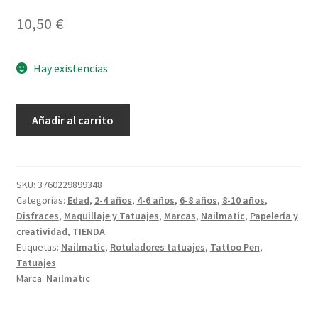
10,50
€
Hay existencias
Rotulador
Añadir al carrito
Tatuajes
Verde
cantidad
SKU:
3760229899348
Categorías:
Edad
,
2-4 años
,
4-6 años
,
6-8 años
,
8-10 años
,
Disfraces
,
Maquillaje y Tatuajes
,
Marcas
,
Nailmatic
,
Papelería y
creatividad
,
TIENDA
Etiquetas:
Nailmatic
,
Rotuladores tatuajes
,
Tattoo Pen
,
Tatuajes
Marca:
Nailmatic