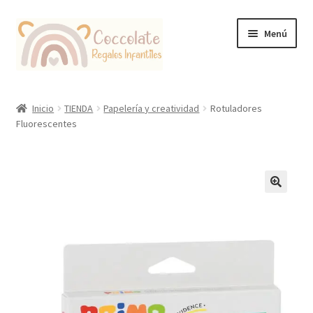
Ir
Ir
Menú
a
al
la
contenido
navegación
Tienda
Inicio
TIENDA
Papelería y creatividad
Rotuladores
Fluorescentes
Coccolate Puericultura y Juguetería Educativa
🔍