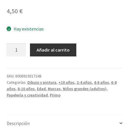
4,50
€
Hay existencias
Rotuladores
Añadir al carrito
Fluorescentes
cantidad
SKU:
8006919317248
Categorías:
Dibujo y pintura
,
+10 años
,
2-4 años
,
4-6 años
,
6-8
años
,
8-10 años
,
Edad
,
Marcas
,
Niños grandes (adultos)
,
Papelería y creatividad
,
Primo
Descripción