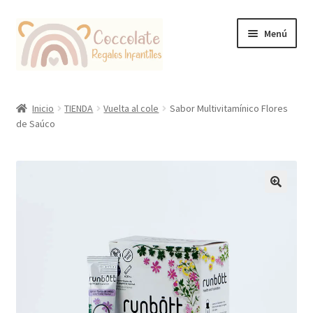
Ir
Ir
Menú
a
al
la
contenido
navegación
Tienda
Inicio
TIENDA
Vuelta al cole
Sabor Multivitamínico Flores
de Saúco
Coccolate Puericultura y Juguetería Educativa
🔍