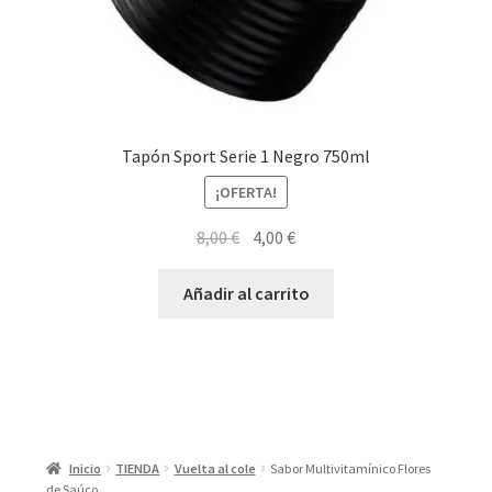
Tapón Sport Serie 1 Negro 750ml
¡OFERTA!
El
El
8,00
€
4,00
€
precio
precio
original
actual
Añadir al carrito
era:
es:
8,00 €.
4,00 €.
Inicio
TIENDA
Vuelta al cole
Sabor Multivitamínico Flores
de Saúco