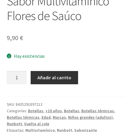
Sabor Multivitamínico
Flores de Saúco
9,90
€
Hay existencias
Sabor
Añadir al carrito
Multivitamínico
Flores
de
Saúco
SKU:
8435291897213
Categorías:
Botellas
,
+10 años
,
Botellas
,
Botellas térmicas
,
cantidad
Botellas térmicas
,
Edad
,
Marcas
,
Niños grandes (adultos)
,
Runbott
,
Vuelta al cole
Etiquetas:
Multivitamínico
,
Runbott
,
Saborizante