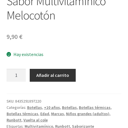
Sabor Multivitamínico
Melocotón
9,90
€
Hay existencias
Sabor
Añadir al carrito
Multivitamínico
Melocotón
cantidad
SKU:
8435291897220
Categorías:
Botellas
,
+10 años
,
Botellas
,
Botellas térmicas
,
Botellas térmicas
,
Edad
,
Marcas
,
Niños grandes (adultos)
,
Runbott
,
Vuelta al cole
Etiquetas:
Multivitamínico
,
Runbott
,
Saborizante