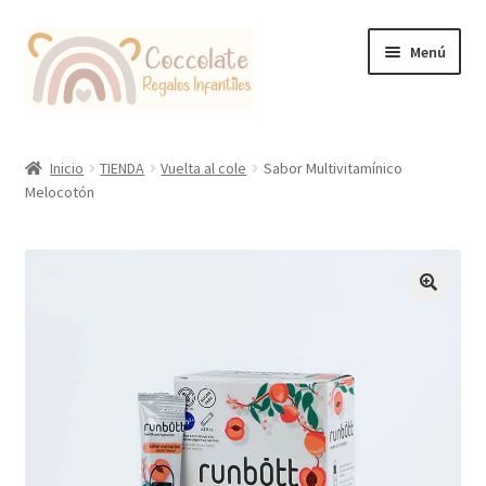
Ir
Ir
Menú
a
al
la
contenido
navegación
Tienda
Inicio
TIENDA
Vuelta al cole
Sabor Multivitamínico
Melocotón
Coccolate Puericultura y Juguetería Educativa
🔍