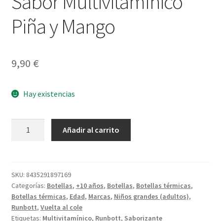
Sabor Multivitamínico
Piña y Mango
9,90
€
Hay existencias
Sabor
Añadir al carrito
Multivitamínico
Piña
y
Mango
SKU:
8435291897169
Categorías:
Botellas
,
+10 años
,
Botellas
,
Botellas térmicas
,
cantidad
Botellas térmicas
,
Edad
,
Marcas
,
Niños grandes (adultos)
,
Runbott
,
Vuelta al cole
Etiquetas:
Multivitamínico
,
Runbott
,
Saborizante