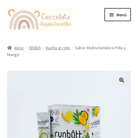
Ir
Ir
Menú
a
al
la
contenido
navegación
Tienda
Inicio
TIENDA
Vuelta al cole
Sabor Multivitamínico Piña y
Mango
Coccolate Puericultura y Juguetería Educativa
🔍