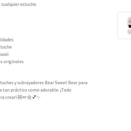
 cualquier estuche.
lidades
stuche
awaii
s originales
stuches y subrayadores Bear Sweet Bear para
ía tan práctico como adorable. ¡Todo
ara crear! 🧸✏️🌼💕✨