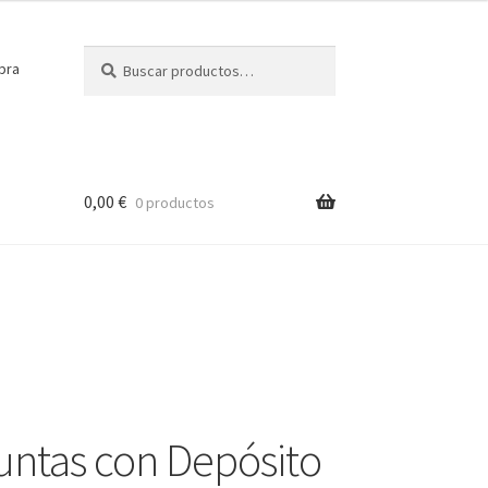
Buscar
Buscar
pra
por:
0,00
€
0 productos
ntas con Depósito