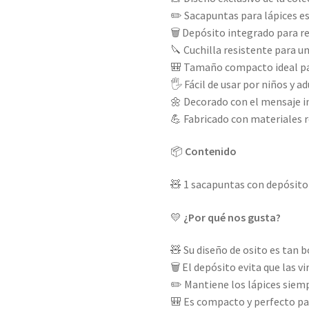
✏️ Sacapuntas para lápices e
🗑️ Depósito integrado para re
🔪 Cuchilla resistente para u
🎒 Tamaño compacto ideal par
🖐️ Fácil de usar por niños y a
🌼 Decorado con el mensaje i
💪 Fabricado con materiales r
📦
Contenido
🧸 1 sacapuntas con depósito
💛
¿Por qué nos gusta?
🧸 Su diseño de osito es tan 
🗑️ El depósito evita que las v
✏️ Mantiene los lápices siempr
🎒 Es compacto y perfecto par