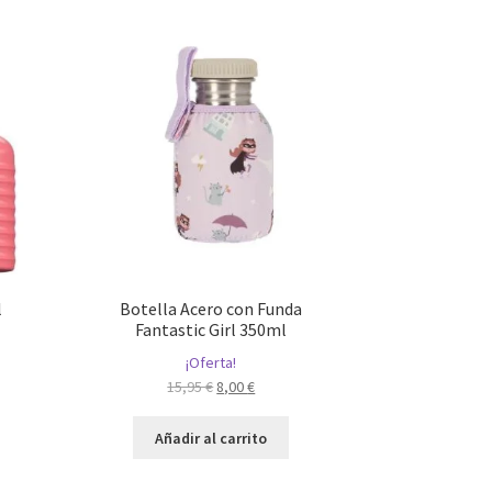
l
Botella Acero con Funda
Fantastic Girl 350ml
¡Oferta!
El
El
15,95
€
8,00
€
precio
precio
original
actual
Añadir al carrito
era:
es:
15,95 €.
8,00 €.