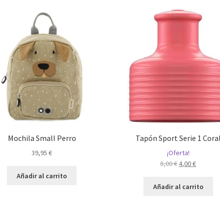
Mochila Small Perro
Tapón Sport Serie 1 Cora
39,95
€
¡Oferta!
El
El
8,00
€
4,00
€
precio
precio
Añadir al carrito
original
actual
Añadir al carrito
era:
es:
8,00 €.
4,00 €.