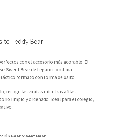
ito Teddy Bear
erfectos con el accesorio más adorable! El
ar Sweet Bear
de Legami combina
práctico formato con forma de osito.
o, recoge las virutas mientras afilas,
orio limpio y ordenado. Ideal para el colegio,
ativo.
ección
Bear Sweet Bear