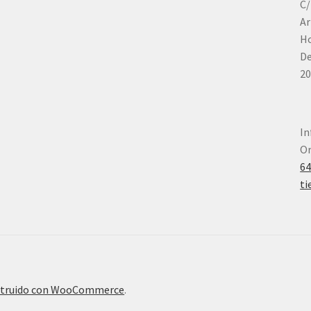
C/
Ar
Ho
De
20
In
Or
6
ti
truido con WooCommerce
.