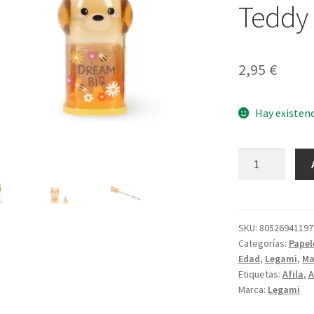
Teddy 
2,95
€
Hay existen
Sacapuntas
con
Depósito
Teddy
Bear
SKU:
80526941197
Categorías:
Papel
cantidad
Edad
,
Legami
,
Ma
Etiquetas:
Afila
,
A
Marca:
Legami