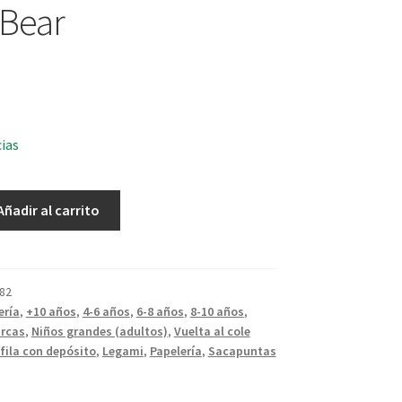
Bear
cias
Añadir al carrito
82
ería
,
+10 años
,
4-6 años
,
6-8 años
,
8-10 años
,
rcas
,
Niños grandes (adultos)
,
Vuelta al cole
fila con depósito
,
Legami
,
Papelería
,
Sacapuntas