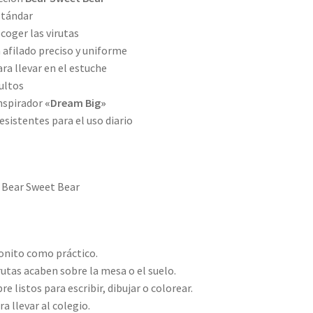
stándar
coger las virutas
n afilado preciso y uniforme
a llevar en el estuche
dultos
nspirador
«Dream Big»
esistentes para el uso diario
 Bear Sweet Bear
bonito como práctico.
irutas acaben sobre la mesa o el suelo.
e listos para escribir, dibujar o colorear.
a llevar al colegio.