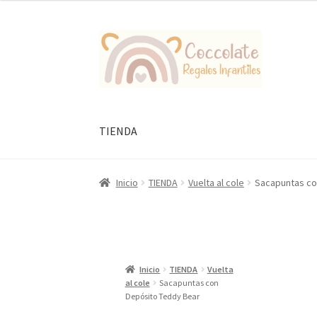
Ir
Ir
a
al
la
contenido
navegación
TIENDA
Inicio
TIENDA
Vuelta al cole
Sacapuntas co
Inicio
TIENDA
Vuelta
al cole
Sacapuntas con
Depósito Teddy Bear