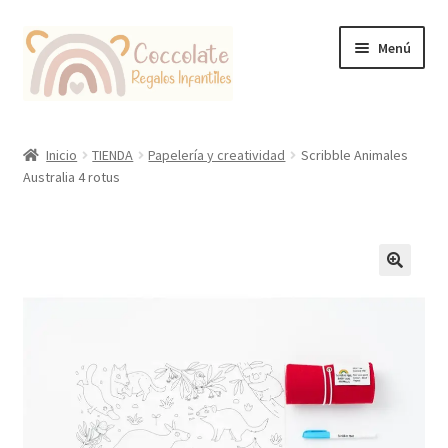
Ir
Ir
Menú
a
al
la
contenido
navegación
Tienda
Inicio
TIENDA
Papelería y creatividad
Scribble Animales
Australia 4 rotus
Coccolate Puericultura y Juguetería Educativa
🔍