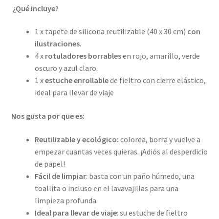
¿Qué incluye?
1 x tapete de silicona reutilizable (40 x 30 cm)
con
ilustraciones.
4 x
rotuladores borrables
en rojo, amarillo, verde
oscuro y azul claro.
1 x
estuche enrollable
de fieltro con cierre elástico,
ideal para llevar de viaje
Nos gusta por que es:
Reutilizable y ecológico:
colorea, borra y vuelve a
empezar cuantas veces quieras. ¡Adiós al desperdicio
de papel!
Fácil de limpiar
: basta con un paño húmedo, una
toallita o incluso en el lavavajillas para una
limpieza profunda.
Ideal para llevar de viaje
: su estuche de fieltro