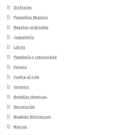
Disfraces
Pequeños Regalos
Regalos originales
Juguetería
Libros
Papelería y creatividad
Verano
Vuelta al cole
Invierno
Botellas térmicas
Decoración
Muebles Montessori
Marcas