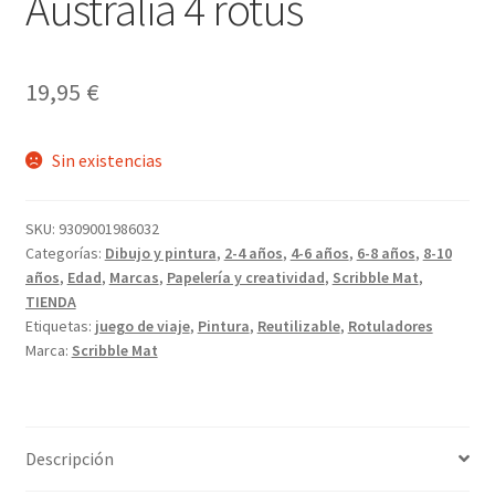
Australia 4 rotus
19,95
€
Sin existencias
SKU:
9309001986032
Categorías:
Dibujo y pintura
,
2-4 años
,
4-6 años
,
6-8 años
,
8-10
años
,
Edad
,
Marcas
,
Papelería y creatividad
,
Scribble Mat
,
TIENDA
Etiquetas:
juego de viaje
,
Pintura
,
Reutilizable
,
Rotuladores
Marca:
Scribble Mat
Descripción