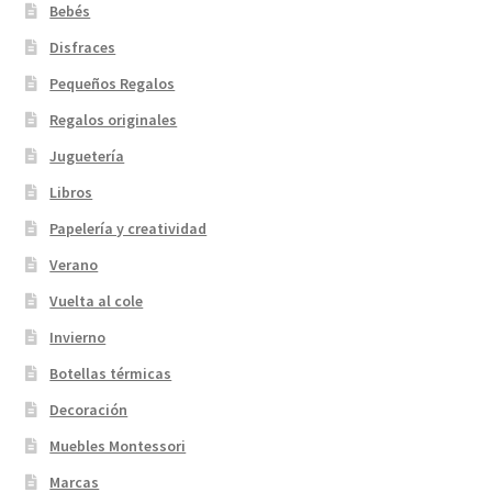
Bebés
Disfraces
Pequeños Regalos
Regalos originales
Juguetería
Libros
Papelería y creatividad
Verano
Vuelta al cole
Invierno
Botellas térmicas
Decoración
Muebles Montessori
Marcas