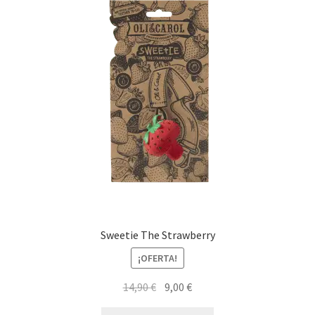
Sweetie The Strawberry
¡OFERTA!
El
El
14,90
€
9,00
€
precio
precio