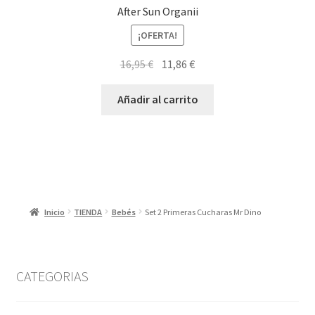
After Sun Organii
¡OFERTA!
El
El
16,95
€
11,86
€
precio
precio
original
actual
Añadir al carrito
era:
es:
16,95 €.
11,86 €.
Inicio
TIENDA
Bebés
Set 2 Primeras Cucharas Mr Dino
CATEGORIAS