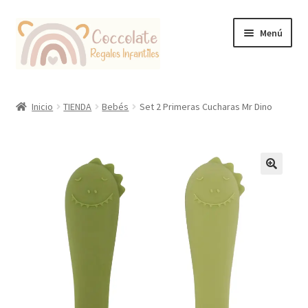
Ir
Ir
Menú
a
al
la
contenido
navegación
Tienda
Inicio
TIENDA
Bebés
Set 2 Primeras Cucharas Mr Dino
Coccolate Puericultura y Juguetería Educativa
🔍