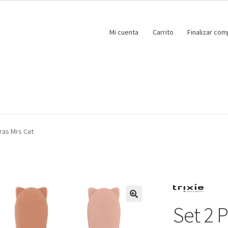
Mi cuenta
Carrito
Finalizar com
ras Mrs Cat
Set 2 
🔍