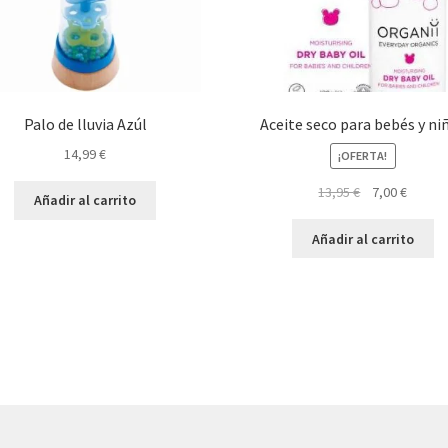
Palo de lluvia Azúl
Aceite seco para bebés y ni
14,99
€
¡OFERTA!
El
El
13,95
€
7,00
€
Añadir al carrito
precio
precio
original
actual
Añadir al carrito
era:
es:
13,95 €.
7,00 €.