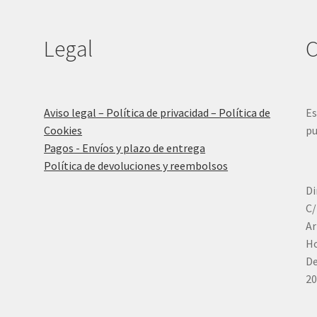
Legal
C
Aviso legal – Política de privacidad – Política de
Es
Cookies
pu
Pagos - Envíos y plazo de entrega
Política de devoluciones y reembolsos
Di
C/
Ar
Ho
De
20