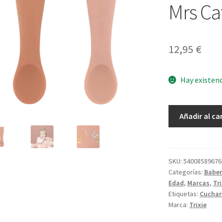
Mrs Ca
12,95
€
Hay existen
Set
Añadir al ca
2
Primeras
Cucharas
Mrs
SKU:
54008589676
Categorías:
Baber
Cat
Edad
,
Marcas
,
Tri
cantidad
Etiquetas:
Cuchar
Marca:
Trixie