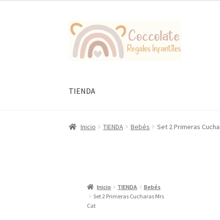
Ir
Ir
a
al
la
contenido
navegación
TIENDA
Inicio
TIENDA
Bebés
Set 2 Primeras Cucha
Inicio
TIENDA
Bebés
Set 2 Primeras Cucharas Mrs
Cat