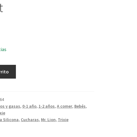
t
cias
rrito
64
os y gasas
,
0-1 año
,
1-2 años
,
A comer
,
Bebés
,
xie
a Silicona
,
Cucharas
,
Mr. Lion
,
Trixie