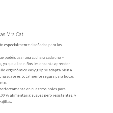
as Mrs Cat
án especialmente diseñadas para las
que podéis usar una cuchara cada uno –
s, ya que a los niños les encanta aprender
eño ergonómico easy grip se adapta bien a
icona suave es totalmente segura para bocas
ento.
erfectamente en nuestros boles para
100 % alimentaria: suaves pero resistentes, y
ajillas.