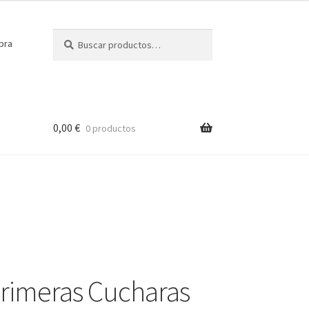
Buscar
Buscar
pra
por:
0,00
€
0 productos
Primeras Cucharas