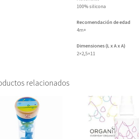
100% silicona
Recomendación de edad
4m+
Dimensiones (L x A x A)
2×2,5×11
oductos relacionados