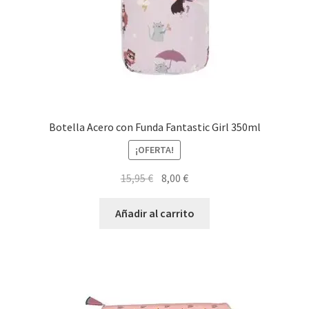
Botella Acero con Funda Fantastic Girl 350ml
¡OFERTA!
El
El
15,95
€
8,00
€
precio
precio
original
actual
Añadir al carrito
era:
es:
15,95 €.
8,00 €.