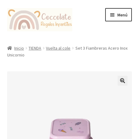
Ir
Ir
Menú
a
al
la
contenido
navegación
Tienda
Inicio
TIENDA
Vuelta al cole
Set 3 Fiambreras Acero Inox
Unicornio
Coccolate Puericultura y Juguetería Educativa
🔍