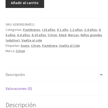
Añadir al carrito
3
Fiambreras
Acero
Inox
SKU:
6290361064511
Categorías:
Fiambreras
,
+10 años
,
0-1 año
,
1-2 años
,
2-4 años
,
4-
Unicornio
6 años
,
6-8 años
,
8-10 años
,
Citron
,
Edad
,
Marcas
,
Niños grandes
cantidad
(adultos)
,
Vuelta al cole
Etiquetas:
Acero
,
Citron
,
Fiambrera
,
Vuelta al Cole
Marca:
Citron
Descripción
Valoraciones (0)
Descripción