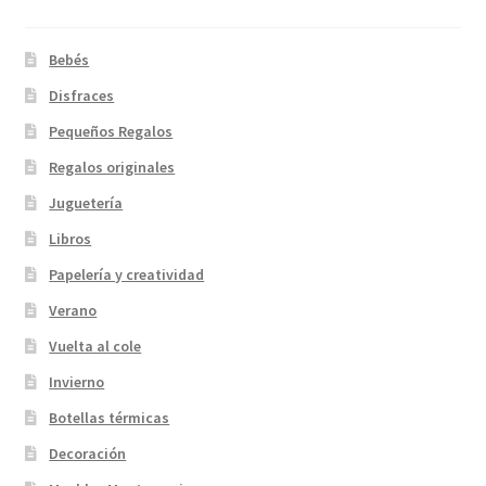
Bebés
Disfraces
Pequeños Regalos
Regalos originales
Juguetería
Libros
Papelería y creatividad
Verano
Vuelta al cole
Invierno
Botellas térmicas
Decoración