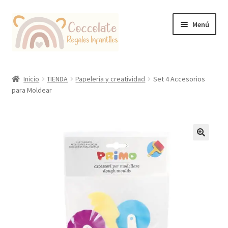
Ir
Ir
Menú
a
al
la
contenido
navegación
Tienda
Inicio
TIENDA
Papelería y creatividad
Set 4 Accesorios
para Moldear
Coccolate Puericultura y Juguetería Educativa
🔍