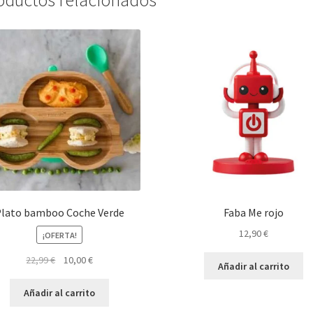
lato bamboo Coche Verde
Faba Me rojo
12,90
€
¡OFERTA!
El
El
22,99
€
10,00
€
Añadir al carrito
precio
precio
original
actual
Añadir al carrito
era:
es: