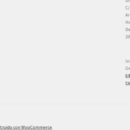
Di
C/
Ar
Ho
De
20
In
Or
6
ti
truido con WooCommerce
.