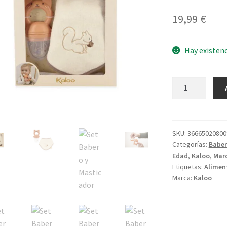
19,99
€
Hay existen
Set
Babero
y
Masticador
cantidad
SKU:
36665020800
Categorías:
Baber
Edad
,
Kaloo
,
Mar
Etiquetas:
Alimen
Marca:
Kaloo