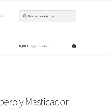
Buscar
Buscar
pra
por:
0,00
€
0 productos
bero y Masticador