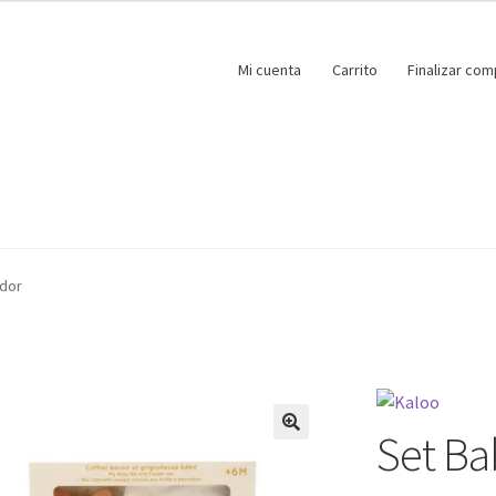
Mi cuenta
Carrito
Finalizar com
ador
Set Ba
🔍