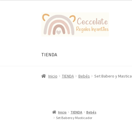
Ir
Ir
a
al
la
contenido
navegación
TIENDA
Inicio
TIENDA
Bebés
Set Babero y Mastic
Inicio
TIENDA
Bebés
Set Babero y Masticador