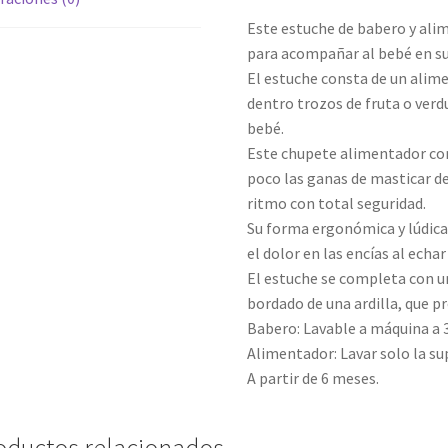
Este estuche de babero y ali
para acompañar al bebé en su
El estuche consta de un alim
dentro trozos de fruta o verdu
bebé.
Este chupete alimentador con
poco las ganas de masticar del
ritmo con total seguridad.
Su forma ergonómica y lúdica 
el dolor en las encías al echar
El estuche se completa con 
bordado de una ardilla, que p
Babero: Lavable a máquina a 
Alimentador: Lavar solo la sup
A partir de 6 meses.
oductos relacionados