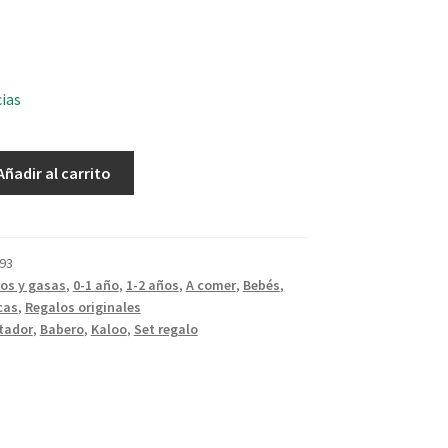
cias
Añadir al carrito
93
os y gasas
,
0-1 año
,
1-2 años
,
A comer
,
Bebés
,
cas
,
Regalos originales
tador
,
Babero
,
Kaloo
,
Set regalo