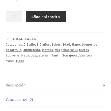
Set
Añadir al carrito
de
sonajeros
y
mordedores
SKU:
6943478046566
Categorías:
0-1 año
,
1-2 años
,
Bebés
,
Edad
,
Hape
,
Juegos de
adhesivos
desarrollo
,
Juguetería
,
Marcas
,
Mis primeros juguetes
cantidad
Etiquetas:
Hape
,
Juguetería Infantil
,
Sonajeros
,
Ventosa
Marca:
Hape
Descripción
Valoraciones (0)