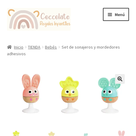
Ir
Ir
Menú
a
al
la
contenido
navegación
Tienda
Inicio
TIENDA
Bebés
Set de sonajeros y mordedores
adhesivos
Coccolate Puericultura y Juguetería Educativa
🔍