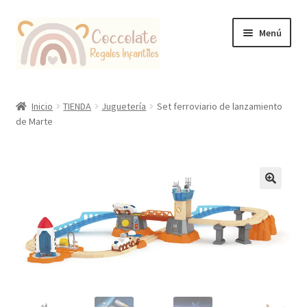
Ir
Ir
Menú
a
al
la
contenido
navegación
Tienda
Inicio
TIENDA
Juguetería
Set ferroviario de lanzamiento
de Marte
Coccolate Puericultura y Juguetería Educativa
🔍