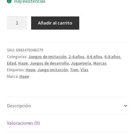
Hay existencias
Set
Añadir al carrito
ferroviario
de
lanzamiento
de
SKU:
6943478048379
Categorías:
Juegos de imitación
,
2-4 años
,
4-6 años
,
6-8 años
,
Marte
Edad
,
Hape
,
Juegos de desarrollo
,
Juguetería
,
Marcas
cantidad
Etiquetas:
Hape
,
Juego imitación
,
Tren
,
Vías
Marca:
Hape
Descripción
Valoraciones (0)