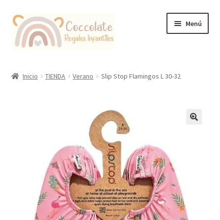
Ir
Ir
Menú
a
al
la
contenido
navegación
Tienda
Inicio
TIENDA
Verano
Slip Stop Flamingos L 30-32
Coccolate Puericultura y Juguetería Educativa
🔍