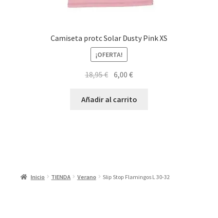
Camiseta protc Solar Dusty Pink XS
¡OFERTA!
El
El
18,95
€
6,00
€
precio
precio
original
actual
Añadir al carrito
era:
es:
18,95 €.
6,00 €.
Inicio
TIENDA
Verano
Slip Stop Flamingos L 30-32