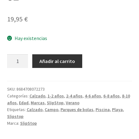
19,95
€
Hay existencias
Slip
Añadir al carrito
Stop
Flamingos
L
30-
SKU:
8684708072273
Categorías:
Calzado
,
1-2 años
,
2-4 años
,
4-6 años
,
6-8 años
,
8-10
32
años
,
Edad
,
Marcas
,
SlipStop
,
Verano
cantidad
Etiquetas:
Calzado
,
Campo
,
Parques de bolas
,
Piscina
,
Playa
,
Slipstop
Marca:
SlipStop