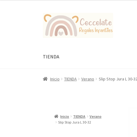
Ir
Ir
a
al
la
contenido
navegación
TIENDA
Inicio
TIENDA
Verano
Slip Stop Jura L 30-3
Inicio
TIENDA
Verano
Slip Stop Jura L 30-32