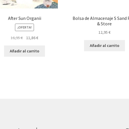
After Sun Organii
Bolsa de Almacenaje S Sand 
& Store
¡OFERTA!
12,95
€
El
El
16,95
€
11,86
€
precio
precio
Añadir al carrito
original
actual
Añadir al carrito
era:
es:
16,95 €.
11,86 €.