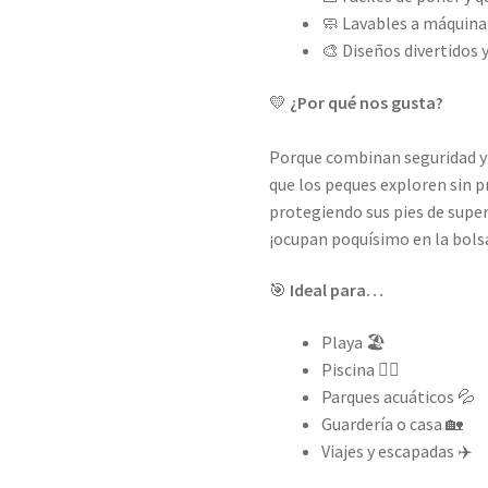
🧼 Lavables a máquina
🎨 Diseños divertidos 
💛
¿Por qué nos gusta?
Porque combinan seguridad y 
que los peques exploren sin 
protegiendo sus pies de supe
¡ocupan poquísimo en la bols
🎯
Ideal para…
Playa 🏖️
Piscina 🏊‍♀️
Parques acuáticos 💦
Guardería o casa 🏡
Viajes y escapadas ✈️