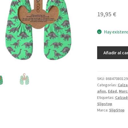
19,95
€
Hay existen
Slip
Añadir al ca
Stop
Jura
L
30-
SKU:
86847080129
Categorías:
Calz
32
años
,
Edad
,
Marc
cantidad
Etiquetas:
Calzad
Slipstop
Marca:
SlipStop