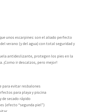
ue unos escarpines: son el aliado perfecto
del verano (y del agua) con total seguridad y
suela antideslizante, protegen los pies en la
sa. ¡Como ir descalzos, pero mejor!
e para evitar resbalones
rfectos para playa y piscina
 y de secado rápido
les (efecto “segunda piel”)
uitar