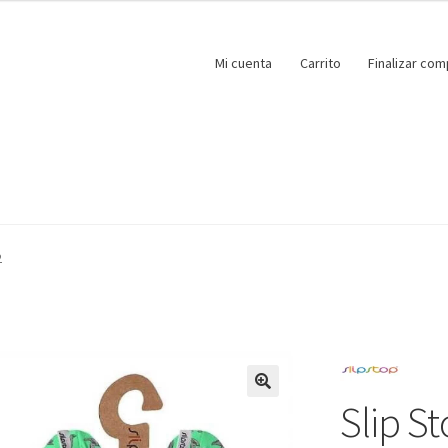
Mi cuenta
Carrito
Finalizar com
2
Slip St
🔍