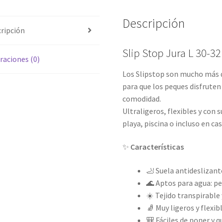
Descripción
ripción
Slip Stop Jura L 30-32
raciones (0)
Los Slipstop son mucho más q
para que los peques disfruten 
comodidad.
Ultraligeros, flexibles y con 
playa, piscina o incluso en ca
✨
Características
🦶 Suela antideslizant
🌊 Aptos para agua: pe
☀️ Tejido transpirable
🧦 Muy ligeros y flexib
🎒 Fáciles de poner y q