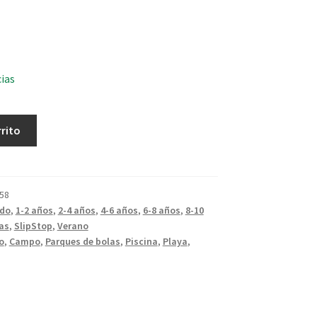
cias
rrito
58
ado
,
1-2 años
,
2-4 años
,
4-6 años
,
6-8 años
,
8-10
as
,
SlipStop
,
Verano
o
,
Campo
,
Parques de bolas
,
Piscina
,
Playa
,