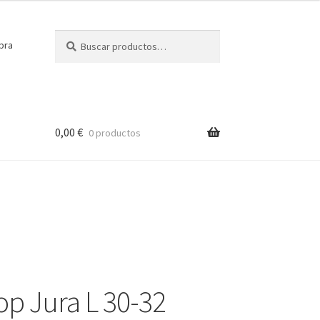
Buscar
Buscar
pra
por:
0,00
€
0 productos
op Jura L 30-32