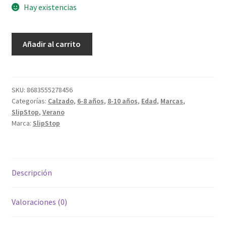
Hay existencias
Slip
Añadir al carrito
Stop
Lunares
Navy
XL
SKU:
8683555278456
Categorías:
Calzado
,
6-8 años
,
8-10 años
,
Edad
,
Marcas
,
33-
SlipStop
,
Verano
35
Marca:
SlipStop
cantidad
Descripción
Valoraciones (0)