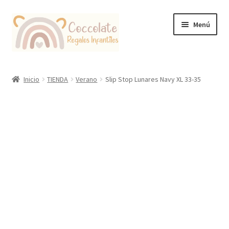
Ir
Ir
Menú
a
al
la
contenido
navegación
Tienda
Inicio
TIENDA
Verano
Slip Stop Lunares Navy XL 33-35
Coccolate Puericultura y Juguetería Educativa