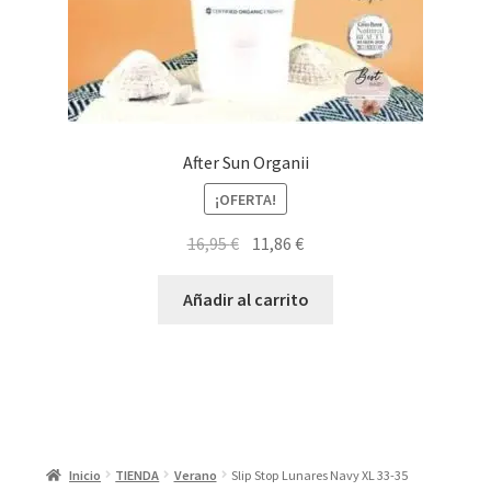
After Sun Organii
¡OFERTA!
El
El
16,95
€
11,86
€
precio
precio
original
actual
Añadir al carrito
era:
es:
16,95 €.
11,86 €.
Inicio
TIENDA
Verano
Slip Stop Lunares Navy XL 33-35