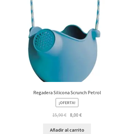
Regadera Silicona Scrunch Petrol
¡OFERTA!
El
El
15,90
€
8,00
€
precio
precio
original
actual
Añadir al carrito