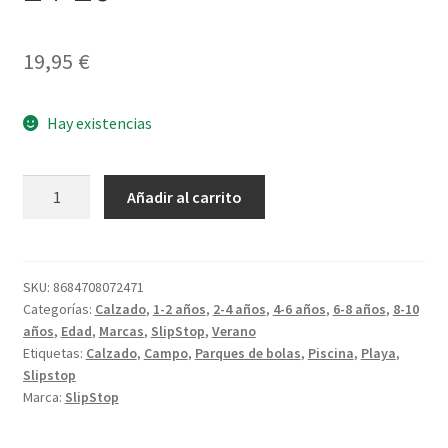
19,95
€
Hay existencias
Slip
Añadir al carrito
Stop
Neon
Palms
S
SKU:
8684708072471
Categorías:
Calzado
,
1-2 años
,
2-4 años
,
4-6 años
,
6-8 años
,
8-10
24-
años
,
Edad
,
Marcas
,
SlipStop
,
Verano
26
Etiquetas:
Calzado
,
Campo
,
Parques de bolas
,
Piscina
,
Playa
,
cantidad
Slipstop
Marca:
SlipStop