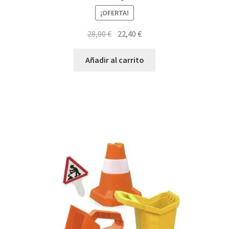
¡OFERTA!
El
El
28,00
€
22,40
€
precio
precio
original
actual
Añadir al carrito
era:
es:
28,00 €.
22,40 €.