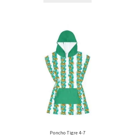
era:
es:
15,90 €.
8,00 €.
Poncho Tigre 4-7