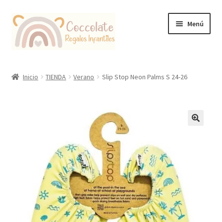
Ir
Ir
Menú
a
al
la
contenido
navegación
Tienda
Inicio
TIENDA
Verano
Slip Stop Neon Palms S 24-26
Coccolate Puericultura y Juguetería Educativa
🔍