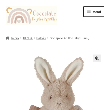
Ir
Ir
Menú
a
al
la
contenido
navegación
Tienda
Inicio
TIENDA
Bebés
Sonajero Anillo Baby Bunny
Coccolate Puericultura y Juguetería Educativa
🔍