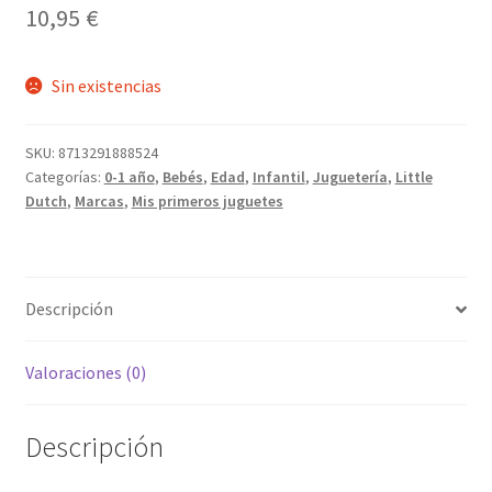
10,95
€
Sin existencias
SKU:
8713291888524
Categorías:
0-1 año
,
Bebés
,
Edad
,
Infantil
,
Juguetería
,
Little
Dutch
,
Marcas
,
Mis primeros juguetes
Descripción
Valoraciones (0)
Descripción