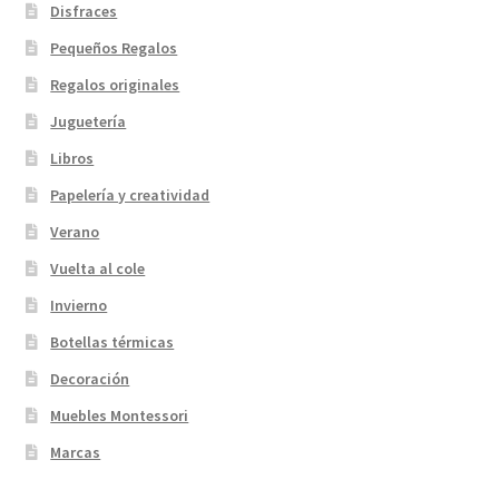
Disfraces
Pequeños Regalos
Regalos originales
Juguetería
Libros
Papelería y creatividad
Verano
Vuelta al cole
Invierno
Botellas térmicas
Decoración
Muebles Montessori
Marcas