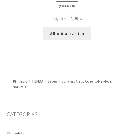
¡OFERTA!
El
El
13,95
€
7,00
€
precio
precio
original
actual
Añadir al carrito
era:
es:
13,95 €.
7,00 €.
Inicio
TIENDA
Bebés
Sonajero Anillo Conejito Newborn
Naturals
CATEGORIAS
Bebés