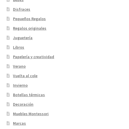
Disfraces
Pequeños Regalos
Regalos originales
Juguetería
Libros
Papelería y creatividad
Verano
Vuelta al cole
Invierno
Botellas térmicas
Decoración
Muebles Montessori
Marcas