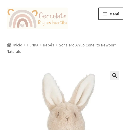
Ir
Ir
Menú
a
al
la
contenido
navegación
Tienda
Inicio
TIENDA
Bebés
Sonajero Anillo Conejito Newborn
Naturals
Coccolate Puericultura y Juguetería Educativa
🔍