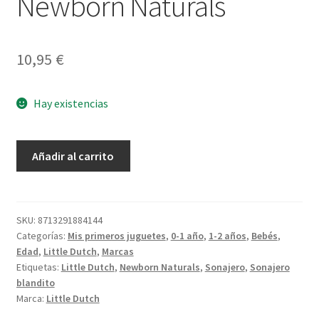
Newborn Naturals
10,95
€
Hay existencias
Sonajero
Añadir al carrito
Anillo
Conejito
Newborn
Naturals
SKU:
8713291884144
Categorías:
Mis primeros juguetes
,
0-1 año
,
1-2 años
,
Bebés
,
cantidad
Edad
,
Little Dutch
,
Marcas
Etiquetas:
Little Dutch
,
Newborn Naturals
,
Sonajero
,
Sonajero
blandito
Marca:
Little Dutch